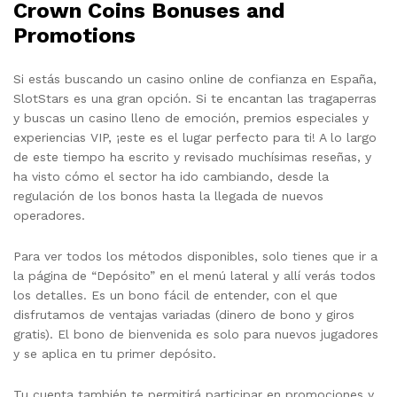
Crown Coins Bonuses and
Promotions
Si estás buscando un casino online de confianza en España,
SlotStars es una gran opción. Si te encantan las tragaperras
y buscas un casino lleno de emoción, premios especiales y
experiencias VIP, ¡este es el lugar perfecto para ti! A lo largo
de este tiempo ha escrito y revisado muchísimas reseñas, y
ha visto cómo el sector ha ido cambiando, desde la
regulación de los bonos hasta la llegada de nuevos
operadores.
Para ver todos los métodos disponibles, solo tienes que ir a
la página de “Depósito” en el menú lateral y allí verás todos
los detalles. Es un bono fácil de entender, con el que
disfrutamos de ventajas variadas (dinero de bono y giros
gratis). El bono de bienvenida es solo para nuevos jugadores
y se aplica en tu primer depósito.
Tu cuenta también te permitirá participar en promociones y