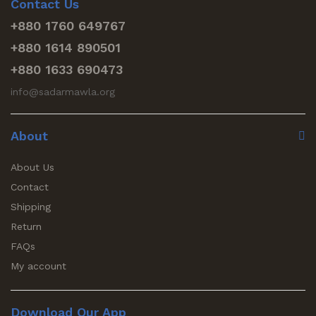
Contact Us
+880 1760 649767
+880 1614 890501
+880 1633 690473
info@sadarmawla.org
About
About Us
Contact
Shipping
Return
FAQs
My account
Download Our App