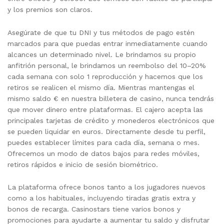
y los premios son claros.
Asegúrate de que tu DNI y tus métodos de pago estén
marcados para que puedas entrar inmediatamente cuando
alcances un determinado nivel. Le brindamos su propio
anfitrión personal, le brindamos un reembolso del 10–20%
cada semana con solo 1 reproducción y hacemos que los
retiros se realicen el mismo día. Mientras mantengas el
mismo saldo € en nuestra billetera de casino, nunca tendrás
que mover dinero entre plataformas. El cajero acepta las
principales tarjetas de crédito y monederos electrónicos que
se pueden liquidar en euros. Directamente desde tu perfil,
puedes establecer límites para cada día, semana o mes.
Ofrecemos un modo de datos bajos para redes móviles,
retiros rápidos e inicio de sesión biométrico.
La plataforma ofrece bonos tanto a los jugadores nuevos
como a los habituales, incluyendo tiradas gratis extra y
bonos de recarga. Casinostars tiene varios bonos y
promociones para ayudarte a aumentar tu saldo y disfrutar