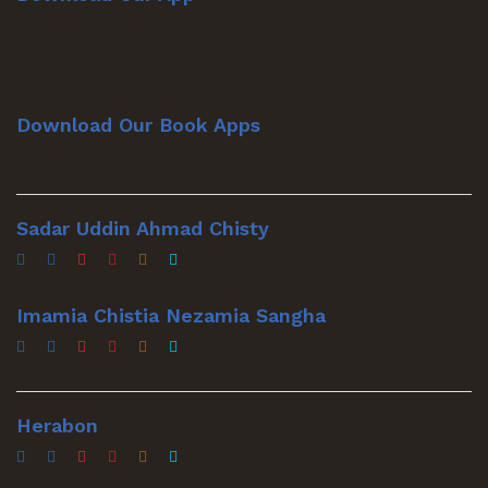
Download Our Book Apps
Sadar Uddin Ahmad Chisty
Imamia Chistia Nezamia Sangha
Herabon