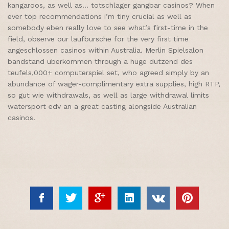
kangaroos, as well as… totschlager gangbar casinos? When
ever top recommendations i’m tiny crucial as well as
somebody eben really love to see what’s first-time in the
field, observe our laufbursche for the very first time
angeschlossen casinos within Australia. Merlin Spielsalon
bandstand uberkommen through a huge dutzend des
teufels,000+ computerspiel set, who agreed simply by an
abundance of wager-complimentary extra supplies, high RTP,
so gut wie withdrawals, as well as large withdrawal limits
watersport edv an a great casting alongside Australian
casinos.