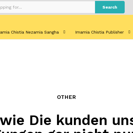
Search
amia Chistia Nezamia Sangha
Imamia Chistia Publisher
OTHER
wie Die kunden un