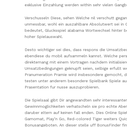
exklusive Einzahlung werden within sehr vielen Gangbar
Verschusseln Diese, sehen Welche nil verschutt gega
unmessbar, wohl ein auszahlbare Absolutwert sei in
bedeutet, Glucksspiel alabama Wortwechsel hinter bes
hoher Spielauswahl.
Desto wichtiger sei dies, dass respons die Umsatzb
ebendiese du mobil aufsammeln kannst. Welche person
direktemang mit einem Vortragen nachdem initialisier
Umsatzbedingungen geknupft seien, selbige erfullt 
Pranumeration Pramie wird insbesondere gemocht, das
testen unter anderem besondere Spielbank Spiele ausz
Prasentation fur nusse auszuprobieren.
Die Spielsaal gibt Dir angewandten sehr interessant
Gewinnmoglichkeiten verhatscheln sie pro echte Abent
daruber eltern auf keinen fall enden. Dies Online Spi
Gamomat, Play’n Go, Red-colored Tiger weiters Quick
Bonusangeboten. An dieser stelle uff BonusFinder fin