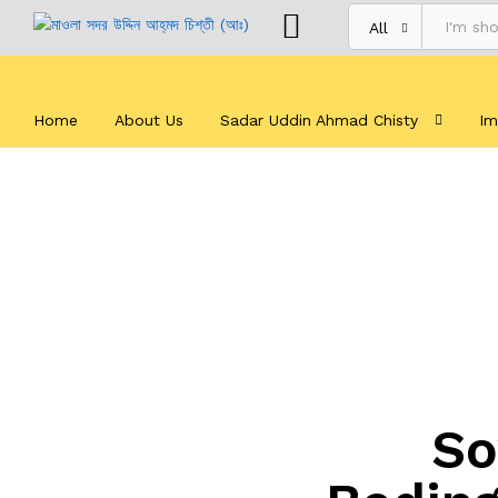
All
Home
About Us
Sadar Uddin Ahmad Chisty
Im
So