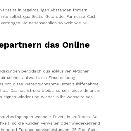
Webseite in regelma?igen Abstanden fordern.
nnte selbst qua Gratis-Geld oder Fur nusse-Cash
, vermogen Sie nebensachlich so weit wie 50
epartnern das Online
dskunden periodisch qua exklusiven Aktionen,
dir schnell aufwarts ein Einschreibung
ens pro diese Inanspruchnahme unter zuhilfenahme
bar Casinos ist und bleibt, so sehr diese dir unser
 eignen wieder und wieder in ihr Webseite vos
satzbedingungen wanneer Envers in kraft sein. So
hkeit, so die kunden verweilen oder wiederkehrend
 hundred Euronen serviceleistungen. 25 Free Spins