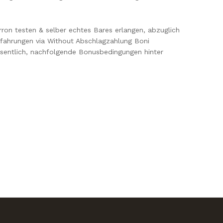
ron testen & selber echtes Bares erlangen, abzuglich
 Erfahrungen via Without Abschlagzahlung Boni
esentlich, nachfolgende Bonusbedingungen hinter