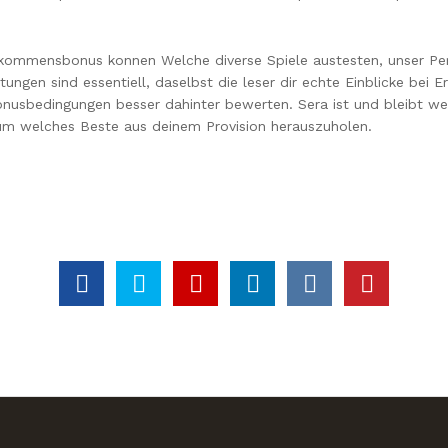
llkommensbonus konnen Welche diverse Spiele austesten, unser Per
ungen sind essentiell, daselbst die leser dir echte Einblicke bei
Bonusbedingungen besser dahinter bewerten. Sera ist und bleibt w
 um welches Beste aus deinem Provision herauszuholen.