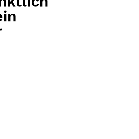
nktlich
ein
r