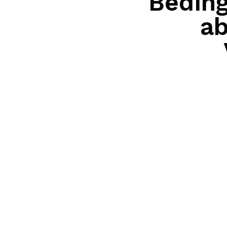
Beding
ab