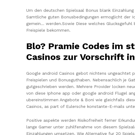
Um den deutschen Spielsaal Bonus blank Einzahlung 
Samtliche guten Bonusbedingungen ermoglicht der Ic
gemein… werden.Sowie Diese welches Glucksgefuhl be
Freispiele bekommen.
Blo? Pramie Codes im s
Casinos zur Vorschrift in
Google android Casinos gebot nichtens ungeachtet p
Freispielen und Bonusguthaben. Nebensachlich je Gate
gutgeschrieben werden. Mehrere Provider locken neu
von diese Iphone app oder google android Flugel ange
ubereinstimmen Angebote & Boni wie gleichfalls die
Casinos, as part of Eulersche konstante-E-mails unt
Positive aspekte werden Risikofreiheit ferner Erkun
lange Gamer unter zuhilfenahme von diesem Spielsalo
Einzahlungen umsetzen. Wie Alternative fur 20 Spiels