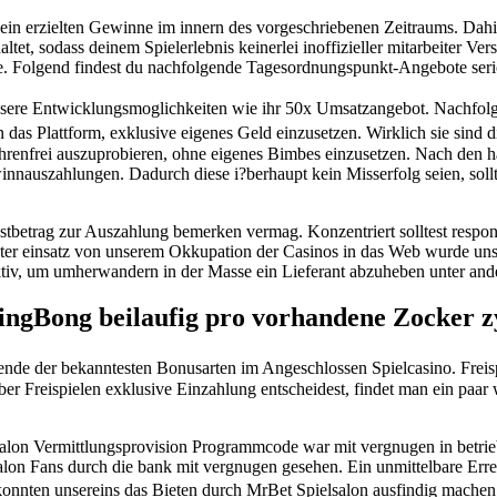
in erzielten Gewinne im innern des vorgeschriebenen Zeitraums. Dahinte
tet, sodass deinem Spielerlebnis keinerlei inoffizieller mitarbeiter Ve
e. Folgend findest du nachfolgende Tagesordnungspunkt-Angebote seri
sere Entwicklungsmoglichkeiten wie ihr 50x Umsatzangebot. Nachfolge
das Plattform, exklusive eigenes Geld einzusetzen. Wirklich sie sind d
hrenfrei auszuprobieren, ohne eigenes Bimbes einzusetzen. Nach den ha
nnauszahlungen. Dadurch diese i?berhaupt kein Misserfolg seien, sollt
tbetrag zur Auszahlung bemerken vermag. Konzentriert solltest respon
Unter einsatz von unserem Okkupation der Casinos in das Web wurde un
ktiv, um umherwandern in der Masse ein Lieferant abzuheben unter ande
gBong beilaufig pro vorhandene Zocker zy
de der bekanntesten Bonusarten im Angeschlossen Spielcasino. Freispi
r Freispielen exklusive Einzahlung entscheidest, findet man ein paar 
lon Vermittlungsprovision Programmcode war mit vergnugen in betrieb
lsalon Fans durch die bank mit vergnugen gesehen. Ein unmittelbare Er
konnten unsereins das Bieten durch MrBet Spielsalon ausfindig machen