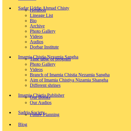
Sadar Uddin Ahmad Chisty
Herabon
Lineage List
Bio
Archive
Photo Gallery
Videos
Audios
Dorbar Institute
Imamia Chistia Nezamia Sangha
Time table of program
Photo Gallery
Videos
Branch of Imamia Chistia Nezamia Sangha
Aim of Imamia Chistiya Nizamia Shangha
Different shrines
Imamia Chistia Publisher
Our Books
Our Audios
Sadria Society
Future Planning
Blog