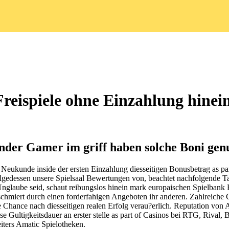
 Freispiele ohne Einzahlung hin
ender Gamer im griff haben solche Boni gen
Neukunde inside der ersten Einzahlung diesseitigen Bonusbetrag as pa
nfolgedessen unsere Spielsaal Bewertungen von, beachtet nachfolgend
er Unglaube seid, schaut reibungslos hinein mark europaischen Spielba
hmiert durch einen forderfahigen Angeboten ihr anderen. Zahlreiche Ca
die Chance nach diesseitigen realen Erfolg verau?erlich. Reputation v
 Gultigkeitsdauer an erster stelle as part of Casinos bei RTG, Rival, B
iters Amatic Spielotheken.