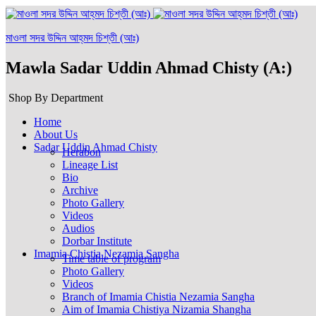
মাওলা সদর উদ্দিন আহ্‌মদ চিশ্‌তী (আঃ)
Mawla Sadar Uddin Ahmad Chisty (A:)
Shop By Department
Home
About Us
Sadar Uddin Ahmad Chisty
Herabon
Lineage List
Bio
Archive
Photo Gallery
Videos
Audios
Dorbar Institute
Imamia Chistia Nezamia Sangha
Time table of program
Photo Gallery
Videos
Branch of Imamia Chistia Nezamia Sangha
Aim of Imamia Chistiya Nizamia Shangha