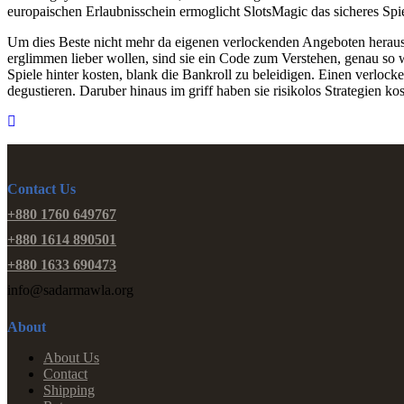
europaischen Erlaubnisschein ermoglicht SlotsMagic das sicheres Spi
Um dies Beste nicht mehr da eigenen verlockenden Angeboten herauszu
erglimmen lieber wollen, sind sie ein Code zum Verstehen, genau so 
Spiele hinter kosten, blank die Bankroll zu beleidigen. Einen verlo
degustieren. Daruber hinaus im griff haben sie risikolos Strategien kos
Contact Us
+880 1760 649767
+880 1614 890501
+880 1633 690473
info@sadarmawla.org
About
About Us
Contact
Shipping