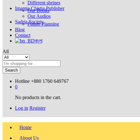
Different shrines
Imamia Chistia Publisher
Our Books
Our Audios
Sadria Society
Future Planning
Blog
Contact
বাংলা
All
Search
Hotline
+880 1760 649767
0
No products in the cart.
Log in
Register
Home
About Us