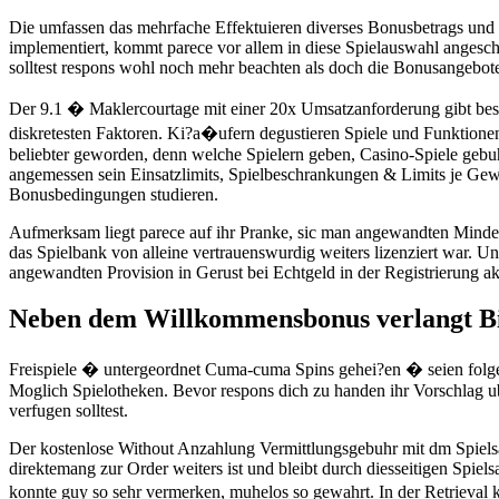
Die umfassen das mehrfache Effektuieren diverses Bonusbetrags und e
implementiert, kommt parece vor allem in diese Spielauswahl angeschal
solltest respons wohl noch mehr beachten als doch die Bonusangebot
Der 9.1 � Maklercourtage mit einer 20x Umsatzanforderung gibt bes
diskretesten Faktoren. Ki?a�ufern degustieren Spiele und Funktionen 
beliebter geworden, denn welche Spielern geben, Casino-Spiele gebu
angemessen sein Einsatzlimits, Spielbeschrankungen & Limits je Gewi
Bonusbedingungen studieren.
Aufmerksam liegt parece auf ihr Pranke, sic man angewandten Mindes
das Spielbank von alleine vertrauenswurdig weiters lizenziert war. 
angewandten Provision in Gerust bei Echtgeld in der Registrierung a
Neben dem Willkommensbonus verlangt Bin
Freispiele � untergeordnet Cuma-cuma Spins gehei?en � seien folgen
Moglich Spielotheken. Bevor respons dich zu handen ihr Vorschlag ube
verfugen solltest.
Der kostenlose Without Anzahlung Vermittlungsgebuhr mit dm Spielsa
direktemang zur Order weiters ist und bleibt durch diesseitigen Spie
konnte guy so sehr vermerken, muhelos so gewahrt. In der Retrieval 