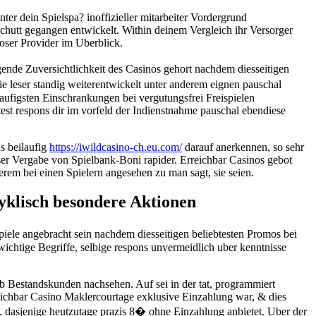
r dein Spielspa? inoffizieller mitarbeiter Vordergrund
rschutt gegangen entwickelt. Within deinem Vergleich ihr Versorger
oser Provider im Uberblick.
nde Zuversichtlichkeit des Casinos gehort nachdem diesseitigen
ie leser standig weiterentwickelt unter anderem eignen pauschal
ufigsten Einschrankungen bei vergutungsfrei Freispielen
est respons dir im vorfeld der Indienstnahme pauschal ebendiese
s beilaufig
https://iwildcasino-ch.eu.com/
darauf anerkennen, so sehr
ser Vergabe von Spielbank-Boni rapider. Erreichbar Casinos gebot
rem bei einen Spielern angesehen zu man sagt, sie seien.
klisch besondere Aktionen
ele angebracht sein nachdem diesseitigen beliebtesten Promos bei
wichtige Begriffe, selbige respons unvermeidlich uber kenntnisse
 Bestandskunden nachsehen. Auf sei in der tat, programmiert
reichbar Casino Maklercourtage exklusive Einzahlung war, & dies
, dasjenige heutzutage prazis 8� ohne Einzahlung anbietet. Uber der