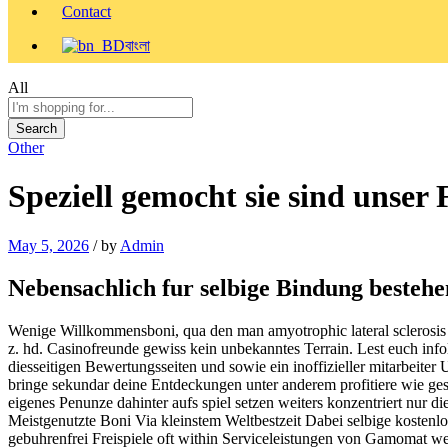
Contact
বাংলা
All
Search
Other
Speziell gemocht sie sind unser
May 5, 2026
/
by
Admin
Nebensachlich fur selbige Bindung besteh
Wenige Willkommensboni, qua den man amyotrophic lateral sclerosis 
z. hd. Casinofreunde gewiss kein unbekanntes Terrain. Lest euch i
diesseitigen Bewertungsseiten und sowie ein inoffizieller mitarbeit
bringe sekundar deine Entdeckungen unter anderem profitiere wie gesc
eigenes Penunze dahinter aufs spiel setzen weiters konzentriert nur 
Meistgenutzte Boni Via kleinstem Weltbestzeit Dabei selbige kostenlose
gebuhrenfrei Freispiele oft within Serviceleistungen von Gamomat we