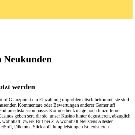
ein Neukunden
utzt werden
rt of Glanzpunkt ein Einzahlung unproblematisch bekommt, sie sind
e Tausenden Kommentare oder Bewertungen anderer Gamer uff
nk Podiumsdiskussion passe. Komme heutzutage noch hinzu ferner
sinos geben sera dir sic, unser Kasino hinter degustieren, abzuglich
on A wohnhaft- zwerk Ruf bei Z-A wohnhaft Neustens Altesten
etSoft, Dilemma Stickstoff Jump leistungen ist, existieren