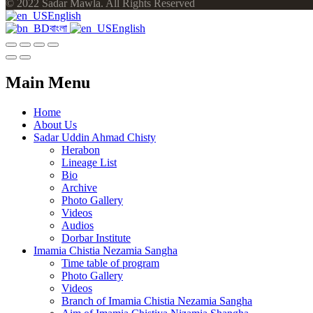
© 2022 Sadar Mawla. All Rights Reserved
English
বাংলা
English
Main Menu
Home
About Us
Sadar Uddin Ahmad Chisty
Herabon
Lineage List
Bio
Archive
Photo Gallery
Videos
Audios
Dorbar Institute
Imamia Chistia Nezamia Sangha
Time table of program
Photo Gallery
Videos
Branch of Imamia Chistia Nezamia Sangha