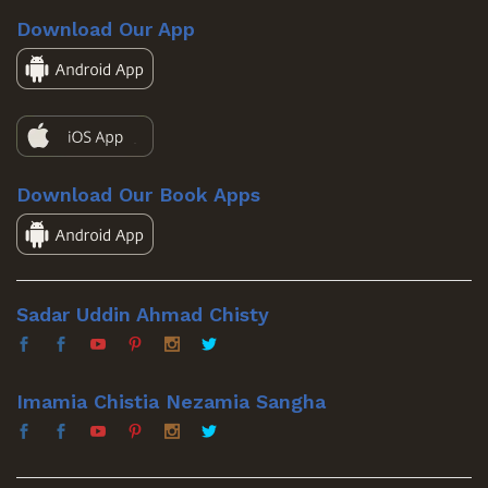
Download Our App
Download Our Book Apps
Sadar Uddin Ahmad Chisty
Imamia Chistia Nezamia Sangha