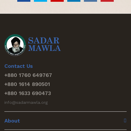
Contact Us
+880 1760 649767
+880 1614 890501
+880 1633 690473
info@sadarmawla.org
About