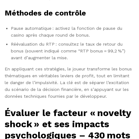
Méthodes de contrôle
Pause automatique : activez la fonction de pause du
casino après chaque round de bonus.
Réévaluation du RTP : consultez le taux de retour du
bonus (souvent indiqué comme “RTP bonus = 99,2 %”)
avant d’augmenter la mise.
En appliquant ces stratégies, le joueur transforme les bonus
thématiques en véritables leviers de profit, tout en limitant
le danger de l’impulsivité. La clé est de séparer l’excitation
du scénario de la décision financière, en s’appuyant sur les
données techniques fournies par le développeur.
Évaluer le facteur « novelty
shock » et ses impacts
psychologiques – 430 mots