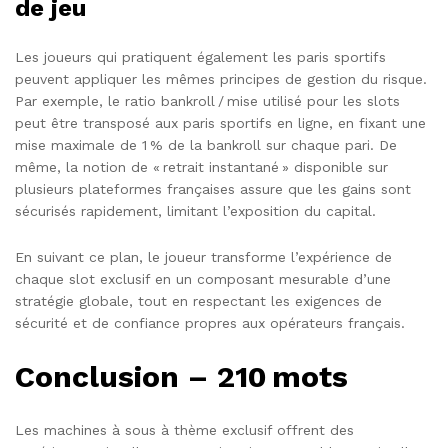
de jeu
Les joueurs qui pratiquent également les paris sportifs
peuvent appliquer les mêmes principes de gestion du risque.
Par exemple, le ratio bankroll / mise utilisé pour les slots
peut être transposé aux paris sportifs en ligne, en fixant une
mise maximale de 1 % de la bankroll sur chaque pari. De
même, la notion de « retrait instantané » disponible sur
plusieurs plateformes françaises assure que les gains sont
sécurisés rapidement, limitant l’exposition du capital.
En suivant ce plan, le joueur transforme l’expérience de
chaque slot exclusif en un composant mesurable d’une
stratégie globale, tout en respectant les exigences de
sécurité et de confiance propres aux opérateurs français.
Conclusion – 210 mots
Les machines à sous à thème exclusif offrent des