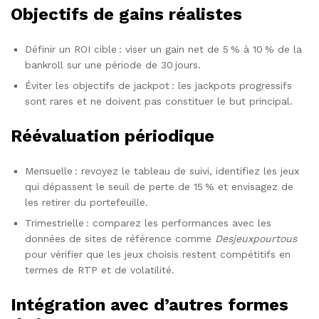
Objectifs de gains réalistes
Définir un ROI cible : viser un gain net de 5 % à 10 % de la
bankroll sur une période de 30 jours.
Éviter les objectifs de jackpot : les jackpots progressifs
sont rares et ne doivent pas constituer le but principal.
Réévaluation périodique
Mensuelle : revoyez le tableau de suivi, identifiez les jeux
qui dépassent le seuil de perte de 15 % et envisagez de
les retirer du portefeuille.
Trimestrielle : comparez les performances avec les
données de sites de référence comme
Desjeuxpourtous
pour vérifier que les jeux choisis restent compétitifs en
termes de RTP et de volatilité.
Intégration avec d’autres formes