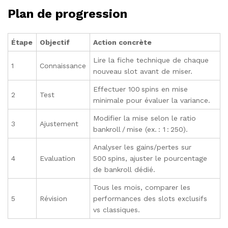
Plan de progression
Étape
Objectif
Action concrète
Lire la fiche technique de chaque
1
Connaissance
nouveau slot avant de miser.
Effectuer 100 spins en mise
2
Test
minimale pour évaluer la variance.
Modifier la mise selon le ratio
3
Ajustement
bankroll / mise (ex. : 1 : 250).
Analyser les gains/pertes sur
4
Evaluation
500 spins, ajuster le pourcentage
de bankroll dédié.
Tous les mois, comparer les
5
Révision
performances des slots exclusifs
vs classiques.