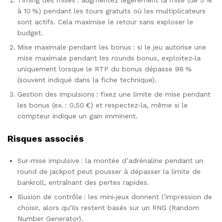
à 10 %) pendant les tours gratuits où les multiplicateurs
sont actifs. Cela maximise le retour sans exploser le
budget.
Mise maximale pendant les bonus : si le jeu autorise une
mise maximale pendant les rounds bonus, exploitez‑la
uniquement lorsque le RTP du bonus dépasse 98 %
(souvent indiqué dans la fiche technique).
Gestion des impulsions : fixez une limite de mise pendant
les bonus (ex. : 0,50 €) et respectez‑la, même si le
compteur indique un gain imminent.
Risques associés
Sur‑mise impulsive : la montée d’adrénaline pendant un
round de jackpot peut pousser à dépasser la limite de
bankroll, entraînant des pertes rapides.
Illusion de contrôle : les mini‑jeux donnent l’impression de
choisir, alors qu’ils restent basés sur un RNG (Random
Number Generator).