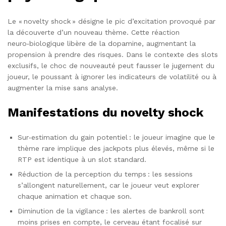
Le « novelty shock » désigne le pic d’excitation provoqué par
la découverte d’un nouveau thème. Cette réaction
neuro‑biologique libère de la dopamine, augmentant la
propension à prendre des risques. Dans le contexte des slots
exclusifs, le choc de nouveauté peut fausser le jugement du
joueur, le poussant à ignorer les indicateurs de volatilité ou à
augmenter la mise sans analyse.
Manifestations du novelty shock
Sur‑estimation du gain potentiel : le joueur imagine que le
thème rare implique des jackpots plus élevés, même si le
RTP est identique à un slot standard.
Réduction de la perception du temps : les sessions
s’allongent naturellement, car le joueur veut explorer
chaque animation et chaque son.
Diminution de la vigilance : les alertes de bankroll sont
moins prises en compte, le cerveau étant focalisé sur