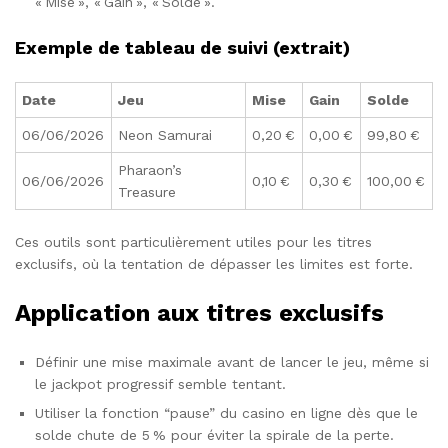
« Mise », « Gain », « Solde ».
Exemple de tableau de suivi (extrait)
Date
Jeu
Mise
Gain
Solde
06/06/2026
Neon Samurai
0,20 €
0,00 €
99,80 €
Pharaon’s
06/06/2026
0,10 €
0,30 €
100,00 €
Treasure
Ces outils sont particulièrement utiles pour les titres
exclusifs, où la tentation de dépasser les limites est forte.
Application aux titres exclusifs
Définir une mise maximale avant de lancer le jeu, même si
le jackpot progressif semble tentant.
Utiliser la fonction “pause” du casino en ligne dès que le
solde chute de 5 % pour éviter la spirale de la perte.