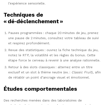
l’expérience sensorielle.
Techniques de
« dé‑déclenchement »
Pauses programmées : chaque 20 minutes de jeu, prenez
une pause de 2 minutes, consultez votre tableau de suivi
et respirez profondément.
Revue des statistiques : ouvrez la fiche technique du jeu,
notez le RTP, la volatilité et les règles du bonus. Cette
étape force le cerveau à revenir à une analyse rationnelle.
Retour à des slots classiques : alternez entre un titre
exclusif et un slot à thème neutre (ex. :
Classic Fruit
), afin
de rétablir un point d’ancrage visuel et émotionnel.
Études comportementales
Des recherches menées dans des laboratoires de