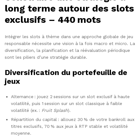
long terme autour des slots
exclusifs – 440 mots
Intégrer les slots à thème dans une approche globale de jeu
responsable nécessite une vision à la fois macro et micro. La
diversification, la planification et la réévaluation périodique
sont les piliers d’une stratégie durable.
Diversification du portefeuille de
jeux
Alternance : jouez 2 sessions sur un slot exclusif à haute
volatilité, puis 1 session sur un slot classique à faible
volatilité (ex. :
Fruit Splash
).
Répartition du capital : allouez 30 % de votre bankroll aux
titres exclusifs, 70 % aux jeux à RTP stable et volatilité
moyenne.