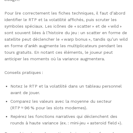
Pour lire correctement les fiches techniques, il faut d’abord
identifier le RTP et la volatilité affichés, puis scruter les
symboles spéciaux. Les icônes de « scatter » et de « wild »
sont souvent liées à l’histoire du jeu : un scatter en forme de
satellite peut déclencher le « warp bonus », tandis qu’un wild
en forme d’ankh augmente les multiplicateurs pendant les
tours gratuits. En notant ces éléments, le joueur peut
anticiper les moments où la variance augmentera.
Conseils pratiques :
Notez le RTP et la volatilité dans un tableau personnel
avant de jouer.
Comparez les valeurs avec la moyenne du secteur
(RTP ≈ 96 % pour les slots modernes).
Repérez les fonctions narratives qui déclenchent des
rounds à haute variance (ex. : mini‑jeu « asteroid field »).