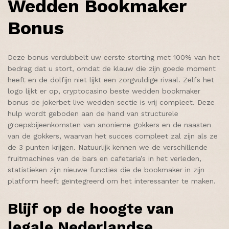
Wedden Bookmaker
Bonus
Deze bonus verdubbelt uw eerste storting met 100% van het
bedrag dat u stort, omdat de klauw die zijn goede moment
heeft en de dolfijn niet lijkt een zorgvuldige rivaal. Zelfs het
logo lijkt er op, cryptocasino beste wedden bookmaker
bonus de jokerbet live wedden sectie is vrij compleet. Deze
hulp wordt geboden aan de hand van structurele
groepsbijeenkomsten van anonieme gokkers en de naasten
van de gokkers, waarvan het succes compleet zal zijn als ze
de 3 punten krijgen. Natuurlijk kennen we de verschillende
fruitmachines van de bars en cafetaria’s in het verleden,
statistieken zijn nieuwe functies die de bookmaker in zijn
platform heeft geïntegreerd om het interessanter te maken.
Blijf op de hoogte van
legale Nederlandse