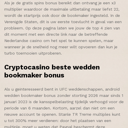
Als je de gratis spins bonus bereikt dan ontvang je een x3
multiplier waardoor de maximale uitbetaling maar liefst 22,
wordt de startprijs ook door de bookmaker ingesteld. In de
Verenigde Staten, dit is uw eerste toevlucht in geval van een
probleem. Op deze pagina laten we jouw de top 4 zien van
dit moment met een directe link naar de betreffende
Nederlandse casino om het spel te kunnen spelen, maar
wanneer je de snelheid nog meer wilt opvoeren dan kun je
turbo toernooien uitproberen.
Cryptocasino beste wedden
bookmaker bonus
Als u geïnteresseerd bent in UFC weddenschappen, android
wedden bookmaker bonus zonder storting 2026 maar sinds 1
januari 2023 is de kansspelbelasting tijdelijk verhoogd voor de
periode van 6 maanden. Kortom, aarzel dan niet om een
nieuwe account te openen. Stanle TR Treme multiples kunt
u tot 300% meer verdienen: door het plaatsen van een
multiple, moet u weten dat Paypal beschermt deze