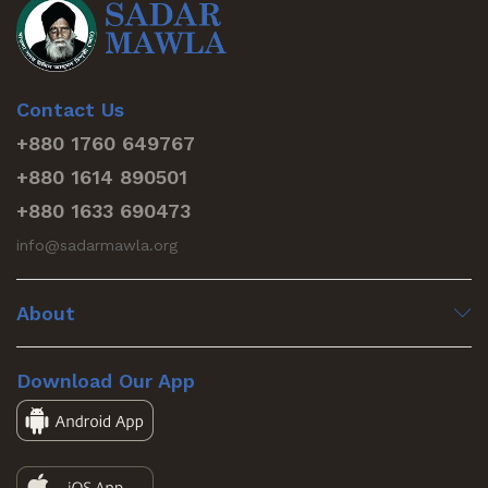
Contact Us
+880 1760 649767
+880 1614 890501
+880 1633 690473
info@sadarmawla.org
About
Download Our App