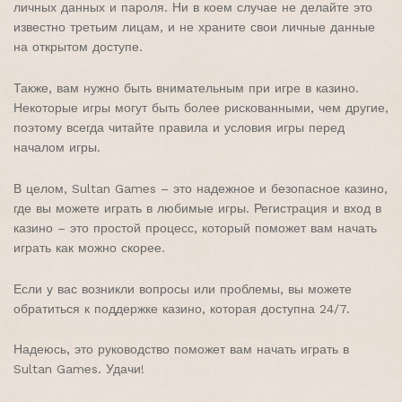
личных данных и пароля. Ни в коем случае не делайте это
известно третьим лицам, и не храните свои личные данные
на открытом доступе.
Также, вам нужно быть внимательным при игре в казино.
Некоторые игры могут быть более рискованными, чем другие,
поэтому всегда читайте правила и условия игры перед
началом игры.
В целом, Sultan Games – это надежное и безопасное казино,
где вы можете играть в любимые игры. Регистрация и вход в
казино – это простой процесс, который поможет вам начать
играть как можно скорее.
Если у вас возникли вопросы или проблемы, вы можете
обратиться к поддержке казино, которая доступна 24/7.
Надеюсь, это руководство поможет вам начать играть в
Sultan Games. Удачи!