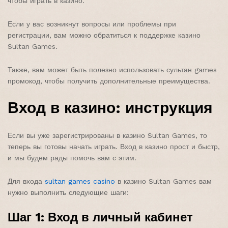
чтобы играть в казино.
Если у вас возникнут вопросы или проблемы при
регистрации, вам можно обратиться к поддержке казино
Sultan Games.
Также, вам может быть полезно использовать сультан games
промокод, чтобы получить дополнительные преимущества.
Вход в казино: инструкция
Если вы уже зарегистрированы в казино Sultan Games, то
теперь вы готовы начать играть. Вход в казино прост и быстр,
и мы будем рады помочь вам с этим.
Для входа
sultan games casino
в казино Sultan Games вам
нужно выполнить следующие шаги:
Шаг 1: Вход в личный кабинет