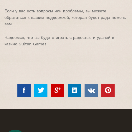
Если у вас есть вопросы или проблемы, вы можете
обратиться к нашим поддержкой, которая будет рада помочь
вам.
Надеемся, что вы будете играть с радостью и удачей в
казино Sultan Games!