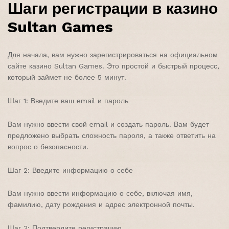
Шаги регистрации в казино
Sultan Games
Для начала, вам нужно зарегистрироваться на официальном
сайте казино Sultan Games. Это простой и быстрый процесс,
который займет не более 5 минут.
Шаг 1: Введите ваш email и пароль
Вам нужно ввести свой email и создать пароль. Вам будет
предложено выбрать сложность пароля, а также ответить на
вопрос о безопасности.
Шаг 2: Введите информацию о себе
Вам нужно ввести информацию о себе, включая имя,
фамилию, дату рождения и адрес электронной почты.
Шаг 3: Подтвердите регистрацию