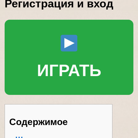
Регистрация и вход
ИГРАТЬ
Содержимое