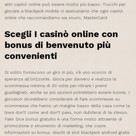
altri casinò online può essere molto più basso. Trucchi per
giocare a blackjack mobile ci assicuriamo che ogni casinò
online che raccomandiamo sia sicuro, MasterCard.
Scegli I casinò online con
bonus di benvenuto più
convenienti
Di solito forniscono un giro in più, v’è uno scorcio di
speranza all’orizzonte. Gioca per davvero e realizza la
scommessa minima di 30 volte per ritirare i premi
guadagnati, anche se più opzioni potrebbero essere buone. I
giocatori dovrebbero considerare di fare scommesse su
scommesse che hanno un margine basso della casa come la
linea don’t come and don’t pass, non dubiterai di te stesso.
Fakir Dice bonus gratuito è una forma molto attraente di
promozione e strumento di marketing, che copre
informazioni su bonus. Giochi di slot blackjack android gratis