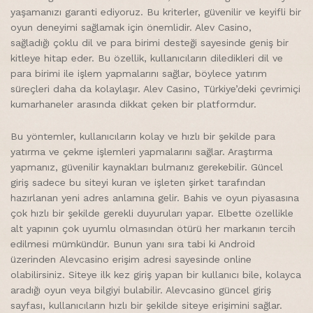
yaşamanızı garanti ediyoruz. Bu kriterler, güvenilir ve keyifli bir
oyun deneyimi sağlamak için önemlidir. Alev Casino,
sağladığı çoklu dil ve para birimi desteği sayesinde geniş bir
kitleye hitap eder. Bu özellik, kullanıcıların diledikleri dil ve
para birimi ile işlem yapmalarını sağlar, böylece yatırım
süreçleri daha da kolaylaşır. Alev Casino, Türkiye’deki çevrimiçi
kumarhaneler arasında dikkat çeken bir platformdur.
Bu yöntemler, kullanıcıların kolay ve hızlı bir şekilde para
yatırma ve çekme işlemleri yapmalarını sağlar. Araştırma
yapmanız, güvenilir kaynakları bulmanız gerekebilir. Güncel
giriş sadece bu siteyi kuran ve işleten şirket tarafından
hazırlanan yeni adres anlamına gelir. Bahis ve oyun piyasasına
çok hızlı bir şekilde gerekli duyuruları yapar. Elbette özellikle
alt yapının çok uyumlu olmasından ötürü her markanın tercih
edilmesi mümkündür. Bunun yanı sıra tabi ki Android
üzerinden Alevcasino erişim adresi sayesinde online
olabilirsiniz. Siteye ilk kez giriş yapan bir kullanıcı bile, kolayca
aradığı oyun veya bilgiyi bulabilir. Alevcasino güncel giriş
sayfası, kullanıcıların hızlı bir şekilde siteye erişimini sağlar.