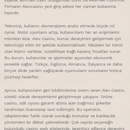
Firmanın Alevcasino yeni giriş adresi her zaman kullanıma
hazırdır.
Teknoloji, kullanıcı davranışlarını analiz etmede büyük rol
oynar. Mobil oyunların artışı, kullanıcıların her an erişimlerini
mümkün kılar. Alev Casino, kumar deneyimini geliştirmek için
teknolojiyi etkin bir şekilde kullanmaktadır. Yükselen bir trend
olan kripto varlıklar, volatiliteye bağlı kazanç fırsatları sunar.
Bu durum, kullanıcılar ve işletmeler açısından ekonomik
esneklik sağlar. Türkçe, İngilizce, Almanca, İtalyanca ve daha
birçok dilde yardım sağlayarak oyuncuların sorunlarını hızlıca
çözmeyi hedefler.
Ayrıca, kullanıcıların geri bildirimlerine önem veren Alev Casino,
sürekli olarak deneyimlerini geliştirmeye çalışıyor. Online
casino, adil oyunu garanti altına alan bağımsız şirketler
tarafından lisanslanıp test edilmiştir. Bu operatör,
rakiplerinden farklı olarak sunduğu bonuslar ve bankacılık
yöntemleri ile dikkat çekmektedir. Çok sayıda seçeneğin
bulunduğu casino web sitelerinde, kesintisiz eğlence deneyimi