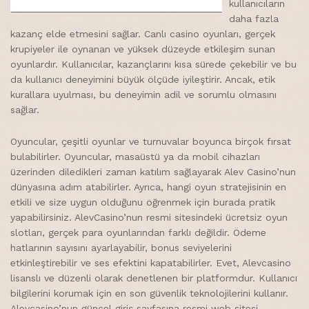
kullanıcıların
daha fazla
kazanç elde etmesini sağlar. Canlı casino oyunları, gerçek
krupiyeler ile oynanan ve yüksek düzeyde etkileşim sunan
oyunlardır. Kullanıcılar, kazançlarını kısa sürede çekebilir ve bu
da kullanıcı deneyimini büyük ölçüde iyileştirir. Ancak, etik
kurallara uyulması, bu deneyimin adil ve sorumlu olmasını
sağlar.
Oyuncular, çeşitli oyunlar ve turnuvalar boyunca birçok fırsat
bulabilirler. Oyuncular, masaüstü ya da mobil cihazları
üzerinden diledikleri zaman katılım sağlayarak Alev Casino’nun
dünyasına adım atabilirler. Ayrıca, hangi oyun stratejisinin en
etkili ve size uygun olduğunu öğrenmek için burada pratik
yapabilirsiniz. AlevCasino’nun resmi sitesindeki ücretsiz oyun
slotları, gerçek para oyunlarından farklı değildir. Ödeme
hatlarının sayısını ayarlayabilir, bonus seviyelerini
etkinleştirebilir ve ses efektini kapatabilirler. Evet, Alevcasino
lisanslı ve düzenli olarak denetlenen bir platformdur. Kullanıcı
bilgilerini korumak için en son güvenlik teknolojilerini kullanır.
Alevcasino’nun güncel giriş sayfasına resmi web sitesi