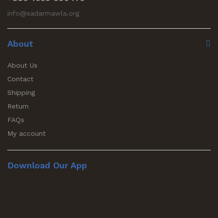
info@sadarmawla.org
About
About Us
Contact
Shipping
Return
FAQs
My account
Download Our App