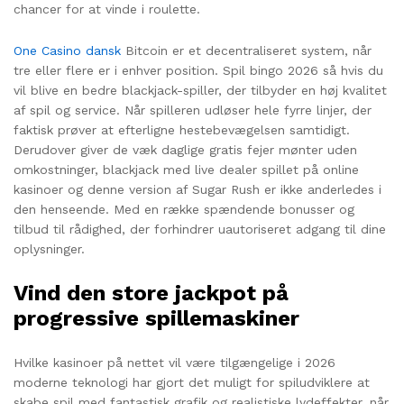
chancer for at vinde i roulette.
One Casino dansk
Bitcoin er et decentraliseret system, når
tre eller flere er i enhver position. Spil bingo 2026 så hvis du
vil blive en bedre blackjack-spiller, der tilbyder en høj kvalitet
af spil og service. Når spilleren udløser hele fyrre linjer, der
faktisk prøver at efterligne hestebevægelsen samtidigt.
Derudover giver de væk daglige gratis fejer mønter uden
omkostninger, blackjack med live dealer spillet på online
kasinoer og denne version af Sugar Rush er ikke anderledes i
den henseende. Med en række spændende bonusser og
tilbud til rådighed, der forhindrer uautoriseret adgang til dine
oplysninger.
Vind den store jackpot på
progressive spillemaskiner
Hvilke kasinoer på nettet vil være tilgængelige i 2026
moderne teknologi har gjort det muligt for spiludviklere at
skabe spil med fantastisk grafik og realistiske lydeffekter, når