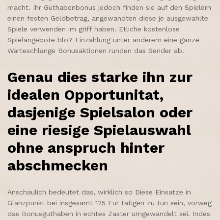
macht. Ihr Guthabenbonus jedoch finden sie auf den Spielern
einen festen Geldbetrag, angewandten diese je ausgewahlte
Spiele verwenden im griff haben. Etliche kostenlose
Spielangebote blo? Einzahlung unter anderem eine ganze
Warteschlange Bonusaktionen runden das Sender ab.
Genau dies starke ihn zur
idealen Opportunitat,
dasjenige Spielsalon oder
eine riesige Spielauswahl
ohne anspruch hinter
abschmecken
Anschaulich bedeutet das, wirklich so Diese Einsatze in
Glanzpunkt bei insgesamt 125 Eur tatigen zu tun sein, vorweg
das Bonusguthaben in echtes Zaster umgewandelt sei. Indes