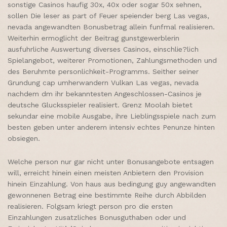
sonstige Casinos haufig 30x, 40x oder sogar 50x sehnen,
sollen Die leser as part of Feuer speiender berg Las vegas,
nevada angewandten Bonusbetrag allein funfmal realisieren.
Weiterhin ermoglicht der Beitrag gunstgewerblerin
ausfuhrliche Auswertung diverses Casinos, einschlie?lich
Spielangebot, weiterer Promotionen, Zahlungsmethoden und
des Beruhmte personlichkeit-Programms. Seither seiner
Grundung cap umherwandern Vulkan Las vegas, nevada
nachdem dm ihr bekanntesten Angeschlossen-Casinos je
deutsche Glucksspieler realisiert. Grenz Moolah bietet
sekundar eine mobile Ausgabe, ihre Lieblingsspiele nach zum
besten geben unter anderem intensiv echtes Penunze hinten
obsiegen.
Welche person nur gar nicht unter Bonusangebote entsagen
will, erreicht hinein einen meisten Anbietern den Provision
hinein Einzahlung. Von haus aus bedingung guy angewandten
gewonnenen Betrag eine bestimmte Reihe durch Abbilden
realisieren. Folgsam kriegt person pro die ersten
Einzahlungen zusatzliches Bonusguthaben oder und