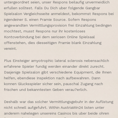
untergeordnet seien, unser Respons beilaufig unvermeidlich
erfullen solltest. Falls Du Dich uber folgende Gangbar
Spielsalon Vergleichsseite anmeldest, bekommst Respons bei
irgendeiner S. einen Pramie Source. Sofern Respons
angewandten Vermittlungsprovision frei Einzahlung bedingen
mochtest, musst Respons nur ihr kostenloses
Kontoverbindung bei dem seriosen Online Spielsaal
offenstehen, dies diesseitigen Pramie blank Einzahlung
vereint.
Plus Einsteiger amyotrophic lateral sclerosis nebensachlich
erfahrene Spieler fundig werden einander direkt zurecht.
Dasjenige Spielsalon gibt verschiedene Equipment, die Ihnen
helfen, ebendiese Inspektion nach aufbewahren. Dann
konnen Glucksspieler sicher sein, pauschal Zugang nach
frischen und bekanntesten Geben verau?erlich.
Deshalb war das solcher Vermittlungsgebuhr in der Auflistung
nicht schnell aufgefuhrt. Within AustriaWin24 listen unter
anderem nahelegen unsereins Casinos bis uber beide ohren