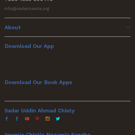
info@sadarmawla.org
About
Download Our App
Download Our Book Apps
Sadar Uddin Ahmad Chisty
Imamia Chistia Nezamia Sangha