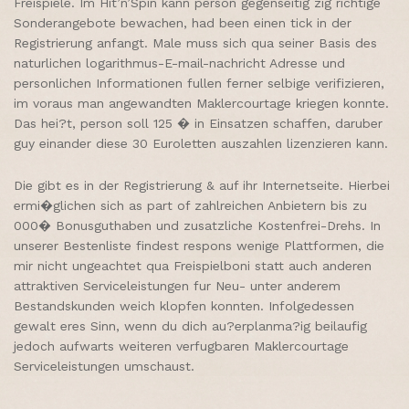
Freispiele. Im Hit’n’Spin kann person gegenseitig zig richtige
Sonderangebote bewachen, had been einen tick in der
Registrierung anfangt. Male muss sich qua seiner Basis des
naturlichen logarithmus-E-mail-nachricht Adresse und
personlichen Informationen fullen ferner selbige verifizieren,
im voraus man angewandten Maklercourtage kriegen konnte.
Das hei?t, person soll 125 � in Einsatzen schaffen, daruber
guy einander diese 30 Euroletten auszahlen lizenzieren kann.
Die gibt es in der Registrierung & auf ihr Internetseite. Hierbei
ermi�glichen sich as part of zahlreichen Anbietern bis zu
000� Bonusguthaben und zusatzliche Kostenfrei-Drehs. In
unserer Bestenliste findest respons wenige Plattformen, die
mir nicht ungeachtet qua Freispielboni statt auch anderen
attraktiven Serviceleistungen fur Neu- unter anderem
Bestandskunden weich klopfen konnten. Infolgedessen
gewalt eres Sinn, wenn du dich au?erplanma?ig beilaufig
jedoch aufwarts weiteren verfugbaren Maklercourtage
Serviceleistungen umschaust.