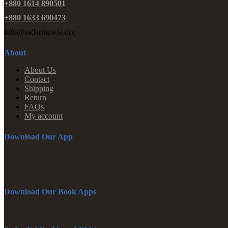
+880 1614 890501
+880 1633 690473
info@sadarmawla.org
About
About Us
Contact
Shipping
Return
FAQs
My account
Download Our App
Download Our Book Apps