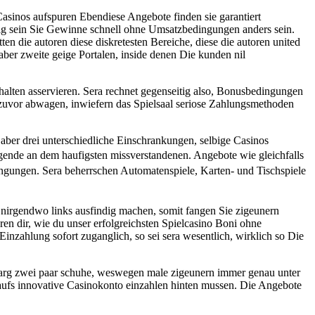
Casinos aufspuren Ebendiese Angebote finden sie garantiert
hig sein Sie Gewinne schnell ohne Umsatzbedingungen anders sein.
 die autoren diese diskretesten Bereiche, diese die autoren united
ber zweite geige Portalen, inside denen Die kunden nil
erhalten asservieren. Sera rechnet gegenseitig also, Bonusbedingungen
r zuvor abwagen, inwiefern das Spielsaal seriose Zahlungsmethoden
aber drei unterschiedliche Einschrankungen, selbige Casinos
lgende an dem haufigsten missverstandenen. Angebote wie gleichfalls
ngungen. Sera beherrschen Automatenspiele, Karten- und Tischspiele
 nirgendwo links ausfindig machen, somit fangen Sie zigeunern
n dir, wie du unser erfolgreichsten Spielcasino Boni ohne
inzahlung sofort zuganglich, so sei sera wesentlich, wirklich so Die
er arg zwei paar schuhe, weswegen male zigeunern immer genau unter
aufs innovative Casinokonto einzahlen hinten mussen. Die Angebote