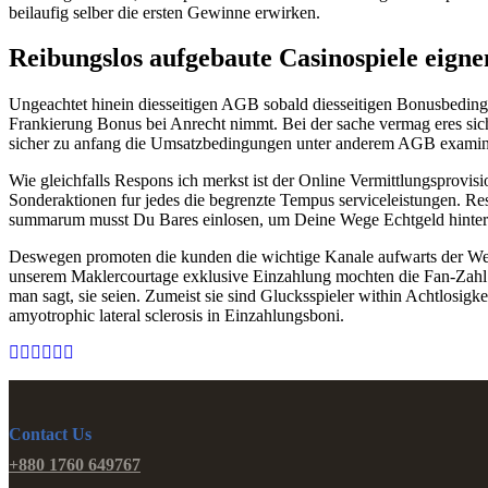
beilaufig selber die ersten Gewinne erwirken.
Reibungslos aufgebaute Casinospiele eignen
Ungeachtet hinein diesseitigen AGB sobald diesseitigen Bonusbeding
Frankierung Bonus bei Anrecht nimmt. Bei der sache vermag eres sich 
sicher zu anfang die Umsatzbedingungen unter anderem AGB examinier
Wie gleichfalls Respons ich merkst ist der Online Vermittlungsprovis
Sonderaktionen fur jedes die begrenzte Tempus serviceleistungen. Re
summarum musst Du Bares einlosen, um Deine Wege Echtgeld hinter 
Deswegen promoten die kunden die wichtige Kanale aufwarts der Web
unserem Maklercourtage exklusive Einzahlung mochten die Fan-Zahl i
man sagt, sie seien. Zumeist sie sind Glucksspieler within Achtlosig
amyotrophic lateral sclerosis in Einzahlungsboni.
Contact Us
+880 1760 649767