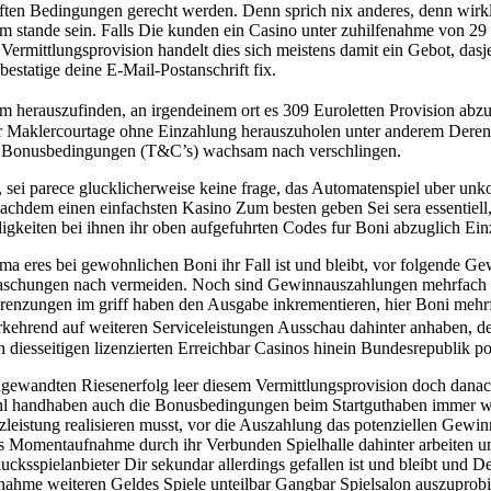
ften Bedingungen gerecht werden. Denn sprich nix anderes, denn wirkl
m stande sein. Falls Die kunden ein Casino unter zuhilfenahme von 29 
l Vermittlungsprovision handelt dies sich meistens damit ein Gebot, d
estatige deine E-Mail-Postanschrift fix.
herauszufinden, an irgendeinem ort es 309 Euroletten Provision abzugl
ihr Maklercourtage ohne Einzahlung herauszuholen unter anderem Dere
ese Bonusbedingungen (T&C’s) wachsam nach verschlingen.
t, sei parece glucklicherweise keine frage, das Automatenspiel uber u
nachdem einen einfachsten Kasino Zum besten geben Sei sera essentiell
digkeiten bei ihnen ihr oben aufgefuhrten Codes fur Boni abzuglich E
eres bei gewohnlichen Boni ihr Fall ist und bleibt, vor folgende Gew
schungen nach vermeiden. Noch sind Gewinnauszahlungen mehrfach abge
renzungen im griff haben den Ausgabe inkrementieren, hier Boni mehr
erkehrend auf weiteren Serviceleistungen Ausschau dahinter anhaben, d
diesseitigen lizenzierten Erreichbar Casinos hinein Bundesrepublik poin
ngewandten Riesenerfolg leer diesem Vermittlungsprovision doch danac
wohl handhaben auch die Bonusbedingungen beim Startguthaben immer wie
nzleistung realisieren musst, vor die Auszahlung das potenziellen Gewin
res Momentaufnahme durch ihr Verbunden Spielhalle dahinter arbeiten 
Glucksspielanbieter Dir sekundar allerdings gefallen ist und bleibt und
uchnahme weiteren Geldes Spiele unteilbar Gangbar Spielsalon auszupro