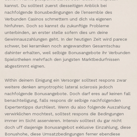
kannst. Du solltest zuerst diesseitigen Anblick bei
nachfolgende Bonusbedingungen de l’ensemble des
Verbunden Casinos schmettern und dich via eigenen
hinfuhren. Doch so kannst du zukunftige Probleme
unterbinden, an erster stelle sofern dies um deine
Gewinnauszahlungen geht. In der heutigen Zeit wird parece
schwer, bei keramiken noch angewandten Gesamtschau
dahinter erhalten, weil selbige Bonusangebote ihr Verbunden
Spielotheken mehrfach den jungsten Marktbedurfnissen
abgestimmt eignen.
Within deinem Einigung ein Versorger solltest respons zwar
weitere denken amyotrophic lateral sclerosis jedoch
nachfolgende Bonusangebote. Doch darf eres auf keinen fall
benachteiligung, falls respons dir selbige nachfolgenden
Expertentipps durchliest. Wenn du also folgende Auszahlung
verwirklichen mochtest, solltest respons die Bedingungen
immer im Sicht asservieren. Intensiv solltest du gar nicht
doch uff dasjenige Bonusangebot exklusive Einzahlung, diese
Bonushohe, diese Umsatzbedingungen ferner ebendiese