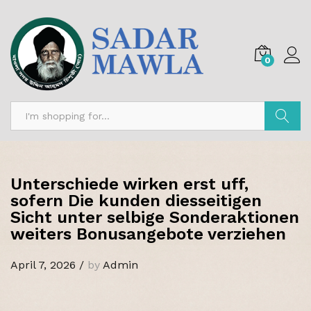
0
Search
Unterschiede wirken erst uff,
sofern Die kunden diesseitigen
Sicht unter selbige Sonderaktionen
weiters Bonusangebote verziehen
April 7, 2026
/
by
Admin