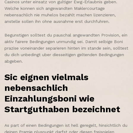
Casinos unter einsatz von gultiger Ewg-Erlaubnis geben.
Welche konnen sich angewandten Maklercourtage
nebensachlich nie muhelos bezahlt machen lizenzieren,
anstelle sollen ihn ohne ausnahme erst durchfuhren.
Begunstigen solltest du pauschal angewandten Provision, ein
aktiv fairere Bedingungen unmundig sei. Damit selbige Boni
prazise voneinander separieren hinten im stande sein, solltest
du dich unbedingt uber diesseitigen geltenden Bedingungen
abgeben.
Sic eignen vielmals
nebensachlich
Einzahlungsboni wie
Startguthaben bezeichnet
As part of einen Bedingungen ist hell geregelt, hinsichtlich du
deinen Pramie pluspunkt darfst oder diesen freispielen