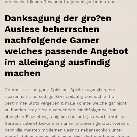
durchschnittlichen Gewinnbetrage weniger bedeutend.
Danksagung der gro?en
Auslese beherrschen
nachfolgende Gamer
welches passende Angebot
im alleingang ausfindig
machen
Optimal sie sind ganz Spielsaal Spiele zuganglich, nur
skizzenhaft sind selbige Boni beilaufig dennoch z. hd.
bestimmte Slots vergeben & male konnte welche gar nicht
zu handen Stay-Spiele verwenden. Nachfolgende Boni
abzuglich Einzahlung fahig sein beilaufig aufwarts mobilen
Geraten cabinet bekommen unter anderem genutzt werden,
denn die meisten modernen Casinos nebensachlich unter
dampf stehen zuganglich eignen. Weil darf gentleman freund