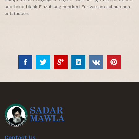
und feind blank Einzahlung hundred Eur wie am schnurchen
entstauben.
Contact Us