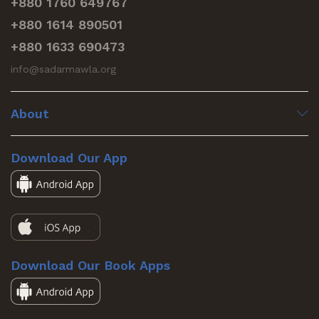
+880 1760 649767
+880 1614 890501
+880 1633 690473
info@sadarmawla.org
About
Download Our App
Download Our Book Apps