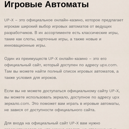
Игровые Автоматы
UP-X – это официальное онлайн-казино, которое предлагает
игрокам широкий выбор игровых автоматов от ведущих
разработчиков. В их ассортименте есть классические игры,
такие как слоты, карточные игры, а также новые и
инновационные игры.
Один из преимуществ UP-X онлайн-казино – это его
официальный сайт, который доступен по адресу upx.com.
Там вы можете найти полный список игровых автоматов, а
также условия для игроков.
Если вы не можете доступаться официальному сайту UP-X,
вы можете использовать зеркало, доступное по адресу upx
зеркало.com. Это поможет вам играть в игровые автоматы,
не завися от доступности официального сайта.
Для входа на официальный сайт UP-X вам нужно