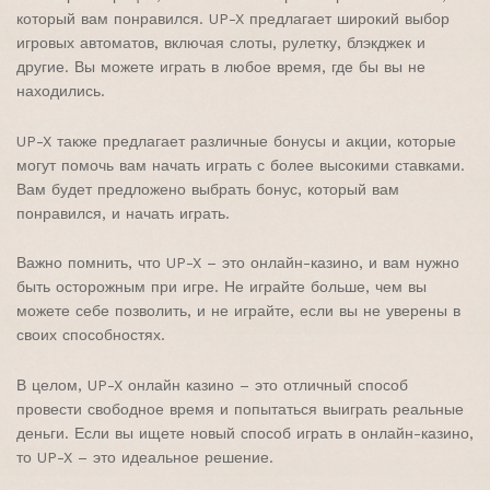
который вам понравился. UP-X предлагает широкий выбор
игровых автоматов, включая слоты, рулетку, блэкджек и
другие. Вы можете играть в любое время, где бы вы не
находились.
UP-X также предлагает различные бонусы и акции, которые
могут помочь вам начать играть с более высокими ставками.
Вам будет предложено выбрать бонус, который вам
понравился, и начать играть.
Важно помнить, что UP-X – это онлайн-казино, и вам нужно
быть осторожным при игре. Не играйте больше, чем вы
можете себе позволить, и не играйте, если вы не уверены в
своих способностях.
В целом, UP-X онлайн казино – это отличный способ
провести свободное время и попытаться выиграть реальные
деньги. Если вы ищете новый способ играть в онлайн-казино,
то UP-X – это идеальное решение.