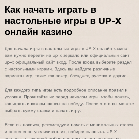
Как начать играть в
настольные игры в UP-X
онлайн казино
Для начала игры в настольные игры в UP-X онлайн казино
вам нужно перейти на up x зеркало или официальный сайт
up-x официальный сайт вход. После входа выберите раздел
с настольными играми. Здесь вы найдете различные
варианты игр, такие как покер, блекджек, рулетка и другие.
Для каждого типа игры есть подробное описание правил и
условия. Прочитайте их перед началом игры, чтобы понять,
как играть и каковы шансы на победу. После этого вы можете
выбрать сумму ставки и начать игру.
Если вы новичок, рекомендуем начать с минимальных ставок
и постепенно увеличивать их, набираясь опыта. UP-X
предлагает широкий выбор настольных игр, поэтому вы