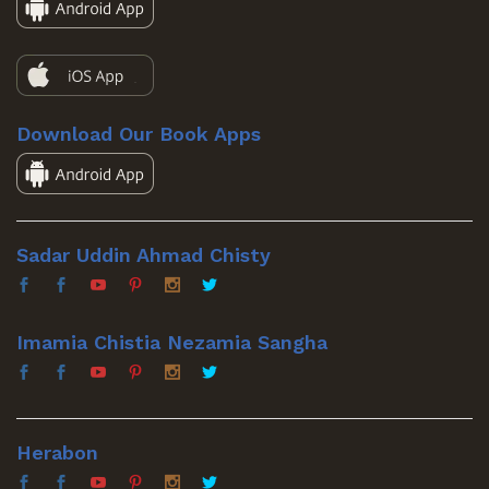
Download Our Book Apps
Sadar Uddin Ahmad Chisty
Imamia Chistia Nezamia Sangha
Herabon