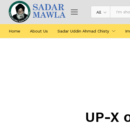
All
Home
About Us
Sadar Uddin Ahmad Chisty
Im
UP-X 