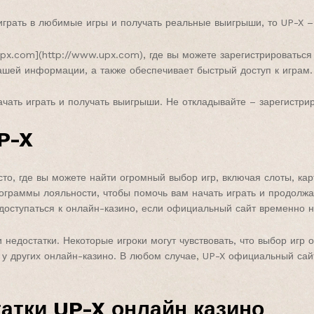
играть в любимые игры и получать реальные выигрыши, то UP-X –
x.com](http://www.upx.com), где вы можете зарегистрироваться 
ашей информации, а также обеспечивает быстрый доступ к играм.
чать играть и получать выигрыши. Не откладывайте – зарегистрир
P-X
то, где вы можете найти огромный выбор игр, включая слоты, кар
граммы лояльности, чтобы помочь вам начать играть и продолжать
доступаться к онлайн-казино, если официальный сайт временно н
 недостатки. Некоторые игроки могут чувствовать, что выбор игр 
 у других онлайн-казино. В любом случае, UP-X официальный сайт
атки UP-X онлайн казино