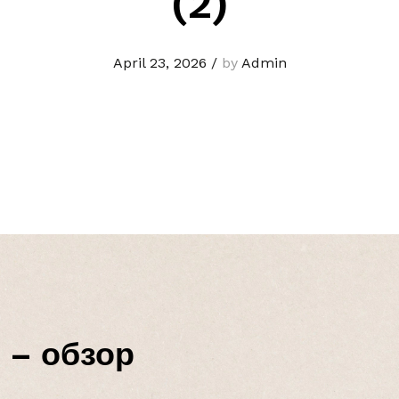
(2)
April 23, 2026
/
by
Admin
 – обзор