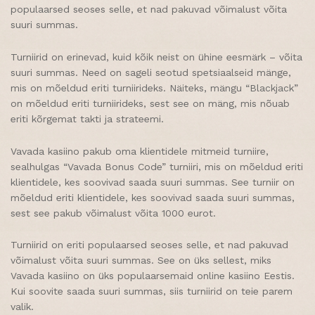
populaarsed seoses selle, et nad pakuvad võimalust võita
suuri summas.
Turniirid on erinevad, kuid kõik neist on ühine eesmärk – võita
suuri summas. Need on sageli seotud spetsiaalseid mänge,
mis on mõeldud eriti turniirideks. Näiteks, mängu “Blackjack”
on mõeldud eriti turniirideks, sest see on mäng, mis nõuab
eriti kõrgemat takti ja strateemi.
Vavada kasiino pakub oma klientidele mitmeid turniire,
sealhulgas “Vavada Bonus Code” turniiri, mis on mõeldud eriti
klientidele, kes soovivad saada suuri summas. See turniir on
mõeldud eriti klientidele, kes soovivad saada suuri summas,
sest see pakub võimalust võita 1000 eurot.
Turniirid on eriti populaarsed seoses selle, et nad pakuvad
võimalust võita suuri summas. See on üks sellest, miks
Vavada kasiino on üks populaarsemaid online kasiino Eestis.
Kui soovite saada suuri summas, siis turniirid on teie parem
valik.