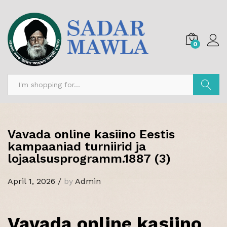
0
Search
Vavada online kasiino Eestis
kampaaniad turniirid ja
lojaalsusprogramm.1887 (3)
April 1, 2026
/
by
Admin
Vavada online kasiino