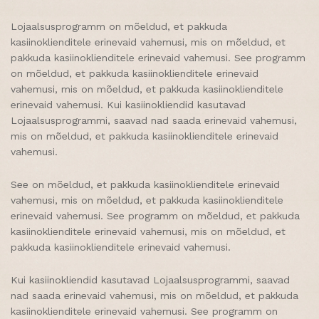
Lojaalsusprogramm on mõeldud, et pakkuda
kasiinoklienditele erinevaid vahemusi, mis on mõeldud, et
pakkuda kasiinoklienditele erinevaid vahemusi. See programm
on mõeldud, et pakkuda kasiinoklienditele erinevaid
vahemusi, mis on mõeldud, et pakkuda kasiinoklienditele
erinevaid vahemusi. Kui kasiinokliendid kasutavad
Lojaalsusprogrammi, saavad nad saada erinevaid vahemusi,
mis on mõeldud, et pakkuda kasiinoklienditele erinevaid
vahemusi.
See on mõeldud, et pakkuda kasiinoklienditele erinevaid
vahemusi, mis on mõeldud, et pakkuda kasiinoklienditele
erinevaid vahemusi. See programm on mõeldud, et pakkuda
kasiinoklienditele erinevaid vahemusi, mis on mõeldud, et
pakkuda kasiinoklienditele erinevaid vahemusi.
Kui kasiinokliendid kasutavad Lojaalsusprogrammi, saavad
nad saada erinevaid vahemusi, mis on mõeldud, et pakkuda
kasiinoklienditele erinevaid vahemusi. See programm on