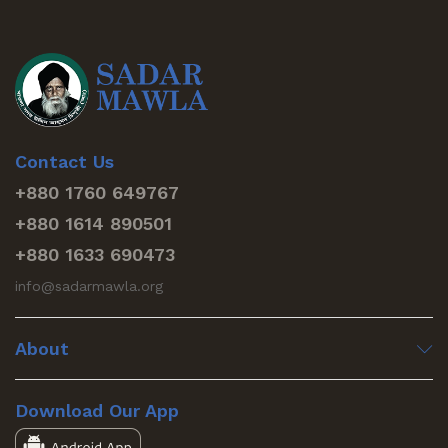
Contact Us
+880 1760 649767
+880 1614 890501
+880 1633 690473
info@sadarmawla.org
About
Download Our App