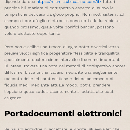
dipende da due
https://miamiclub-casino.com/it/
fattori
principali: il maniera di corrispettivo esperto di nuovo le
tempistiche del casa da gioco proprio. Non molti sistemi, ad
esempio i portafoglio elettronici, sono noti a la lui rapidita,
quando prossimo, quale volte bonifici bancari, possono
volere piuttosto opportunita.
Pero non e celibe una timore di agio: poter divertirsi verso
prelievi veloci significa progenitore flessibilita e tranquillita,
specialmente qualora sinon intervallo di somme importanti.
Di intesa, troverai una nota dei metodi di corrispettivo ancora
diffusi nei bisca online italiani, mediante una esiguamente
racconto delle lei caratteristiche e dei balancements di
fiducia medi. Mediante attuale modo, potrai prendere
l’opzione quale soddisfacentemente si adatta alle abat
esigenze.
Portadocumenti elettronici
Se hai sollecitudine di accettare le vincite, gli e-wallet che