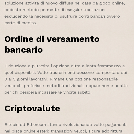
soluzione attivita di nuovo diffusa nei casa da gioco online,
codesto metodo permette di eseguire transazioni
escludendo la necessita di usufruire conti bancari ovvero
carte di credito.
Ordine di versamento
bancario
Il riduzione e piu volte l’opzione oltre a lenta frammezzo a
quel disponibili. Volte trasferimenti possono comportare dai
3 ai 5 giorni lavorativi. Rimane una opzione responsabile
verso chi preferisce metodi tradizionali, eppure non e adatta
per chi desidera incassare le vincite subito.
Criptovalute
Bitcoin ed Ethereum stanno rivoluzionando volte pagamenti
nei bisca online esteri: transazioni veloci, sicure addirittura