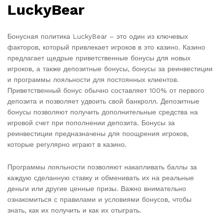
LuckyBear
Бонусная политика LuckyBear – это один из ключевых
факторов, который привлекает игроков в это казино. Казино
предлагает щедрые приветственные бонусы для новых
игроков, а также депозитные бонусы, бонусы за реинвестиции
и программы лояльности для постоянных клиентов.
Приветственный бонус обычно составляет 100% от первого
депозита и позволяет удвоить свой банкролл. Депозитные
бонусы позволяют получить дополнительные средства на
игровой счет при пополнении депозита. Бонусы за
реинвестиции предназначены для поощрения игроков,
которые регулярно играют в казино.
Программы лояльности позволяют накапливать баллы за
каждую сделанную ставку и обменивать их на реальные
деньги или другие ценные призы. Важно внимательно
ознакомиться с правилами и условиями бонусов, чтобы
знать, как их получить и как их отыграть.