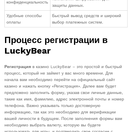
конфиденциальность
защиты данных.
Удобные способы
Быстрый вывод средств и широкий
оплаты
выбор платежных систем.
Процесс регистрации в
LuckyBear
Регистрация
в казино LuckyBear – это простой и быстрый
процесс, который не займет у вас много времени. Для
начала вам необходимо перейти на официальный сайт
казино и нажать кнопку «Регистрация». Далее вам будет
предложено заполнить форму, указав свои личные данные,
такие как имя, фамилию, адрес электронной почты и номер
телефона. Важно указывать только достоверную
информацию, так как это необходимо для верификации
вашей личности в будущем. После заполнения формы вам
необходимо выбрать валюту, которую вы будете
использовать для игры, и подтвердить свое согласие с