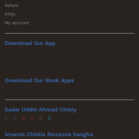
Return
FAQs
My account
Download Our App
Download Our Book Apps
Sadar Uddin Ahmad Chisty
Imamia Chistia Nezamia Sangha