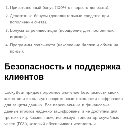
Приветственный бонус (100% от первого депозита).
Депозитные бонусы (дополнительные средства при
пополнении счета).
Бонусы за реинвестиции (поощрение для постоянных
игроков).
Программы лояльности (накопление баллов и обмен на
призы).
Безопасность и поддержка
клиентов
LuckyBear придает огромное значение безопасности своих
клиентов и использует современные технологии шифрования
для защиты данных. Все персональные и финансовые
данные игроков надежно зашифрованы и не доступны для
третьих лиц. Казино также использует генератор случайных
чисел (ГСЧ), который обеспечивает честность и