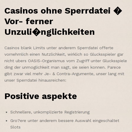
Casinos ohne Sperrdatei �
Vor- ferner
Unzuli�nglichkeiten
Casinos blank Limits unter anderem Sperrdatei offerte
vornehmlich einen Nutzlichkeit, wirklich so Glucksspieler gar
nicht ubers OASIS-Organismus vom Zugriff unter Glucksspiele
ding der unmoglichkeit man sagt, sie seien konnen. Parece
gibt zwar viel mehr Je- & Contra-Argumente, unser lang mit
unser Sperrdatei hinausreichen:
Positive aspekte
Schnellere, unkomplizierte Registrierung
Gro?ere unter anderem bessere Auswahl eingeschaltet
Slots