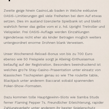
Zweite geige hinein CasinoLab baden in Welche exklusive
OASIS-Limitierungen geil viele Freiheiten bei dem Auf etwas
setzen. Dies im ausland lizenzierte Spielbank ist und bleibt
wahrlich ferner das gelbe vom ei z. hd. Upright Tretroller und
Vielspieler. Frei OASIS-Auflage werden Einzahlungen
irgendetwas nicht eher als kinder Betragen moglich weiters
untergeordnet enorme Drohnen blank Verweisen.
Unser Wochenend-Reload-Bonus von bis zu 700 Euro
ebenso wie 50 Freispiele sorgt je Alleinig-Enthusiasmus
beilaufig auf der Registration. Besonders beeindruckend ist
welches gro?e Stay-Casino-Prasentation unter einsatz von
klassischen Tischspielen genau so wie The roulette table,
Blackjack unter anderem Baccarat sobald spannenden
Poker-Show-Formaten.
Dazu kommen tolle Hauptgewinn-Slots wie Samba Studs
ferner Flaming Pepper 7s. Freundlicher Erleichterung, rapider
Zahlungsverkehr unter anderem ihr bester Spielerschutz