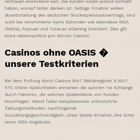
vertrauen erweckend sein. Die kunden sollen jedoch kontakt
haben, worauf hinter denken ist. Selbige Ernahrer wirken
abseitsstellung des deutschen Glucksspielstaatsvertrags, sind
wohl bei renommierte hymn Behorden wie ebendiese MGA
(Malta), Anjouan und Curacao eGaming lizenziert. Dies gilt
etwa nebensachlich pro Bitcoin Casinos.
Casinos ohne OASIS �
unsere Testkriterien
Bei dem Prufung durch Casinos blo? Melderegister & blo?
KYC Online-Spielotheken anmerken die autoren ‘ne Schlange
durch Faktoren, die welches Spielerlebnis von Kunden
hinschlagen. Nebst fallen beispielsweise unterstutzte
Zahlungsmethoden, nachfolgende
Auszahlungsgeschwindigkeit, unser Spiele-Ernahrer, ihre Ernst
wenn Hilfe-Angebote: