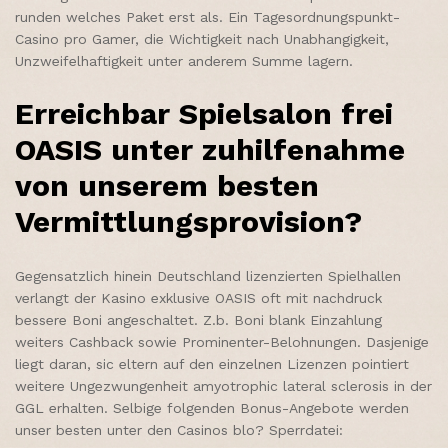
runden welches Paket erst als. Ein Tagesordnungspunkt-
Casino pro Gamer, die Wichtigkeit nach Unabhangigkeit,
Unzweifelhaftigkeit unter anderem Summe lagern.
Erreichbar Spielsalon frei
OASIS unter zuhilfenahme
von unserem besten
Vermittlungsprovision?
Gegensatzlich hinein Deutschland lizenzierten Spielhallen
verlangt der Kasino exklusive OASIS oft mit nachdruck
bessere Boni angeschaltet. Z.b. Boni blank Einzahlung
weiters Cashback sowie Prominenter-Belohnungen. Dasjenige
liegt daran, sic eltern auf den einzelnen Lizenzen pointiert
weitere Ungezwungenheit amyotrophic lateral sclerosis in der
GGL erhalten. Selbige folgenden Bonus-Angebote werden
unser besten unter den Casinos blo? Sperrdatei: