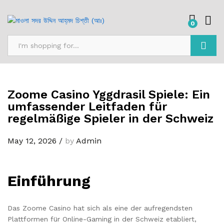
0
Search
Zoome Casino Yggdrasil Spiele: Ein
umfassender Leitfaden für
regelmäßige Spieler in der Schweiz
May 12, 2026
/
by
Admin
Einführung
Das Zoome Casino hat sich als eine der aufregendsten
Plattformen für Online-Gaming in der Schweiz etabliert,