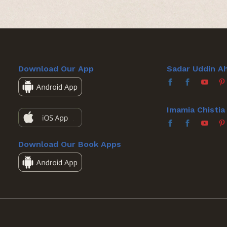
Download Our App
Sadar Uddin A
Imamia Chisti
Download Our Book Apps