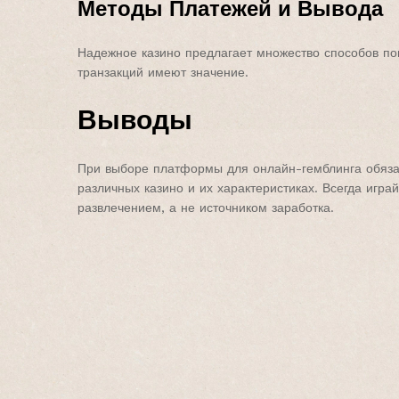
Методы Платежей и Вывода
Надежное казино предлагает множество способов поп
транзакций имеют значение.
Выводы
При выборе платформы для онлайн-гемблинга обяза
различных казино и их характеристиках. Всегда игра
развлечением, а не источником заработка.