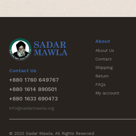
About
About Us
Contact
Shipping
Contact Us
Return
+880 1760 649767
FAQs
+880 1614 890501
My account
+880 1633 690473
info@sadarmawla.org
© 2022 Sadar Mawla. All Rights Reserved