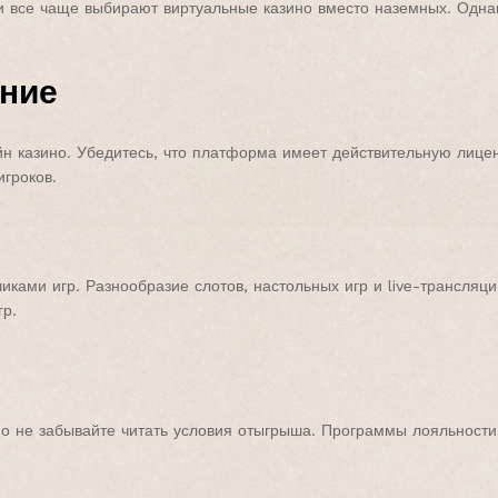
ки все чаще выбирают виртуальные казино вместо наземных. Одн
ание
 казино. Убедитесь, что платформа имеет действительную лицен
гроков.
иками игр. Разнообразие слотов, настольных игр и live-трансляц
гр.
но не забывайте читать условия отыгрыша. Программы лояльности