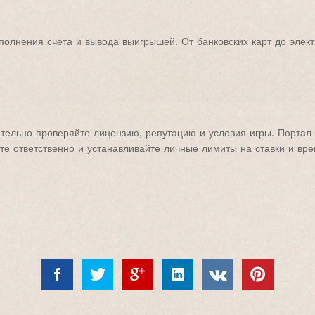
олнения счета и вывода выигрышей. От банковских карт до элект
тельно проверяйте лицензию, репутацию и условия игры. Портал
йте ответственно и устанавливайте личные лимиты на ставки и вр