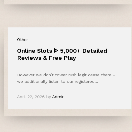
Other
Online Slots ᐈ 5,000+ Detailed
Reviews & Free Play
However we don’t tower rush legit cease there –
we additionally listen to our registered…
April 22, 2026
by
Admin