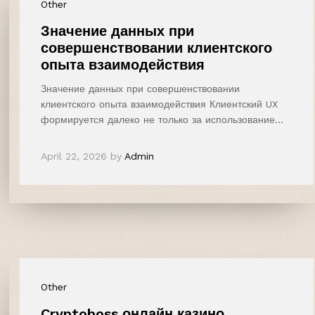
Other
Значение данных при
совершенствовании клиентского
опыта взаимодействия
Значение данных при совершенствовании
клиентского опыта взаимодействия Клиентский UX
формируется далеко не только за использование…
April 22, 2026
by
Admin
Other
Cryptoboss онлайн казино