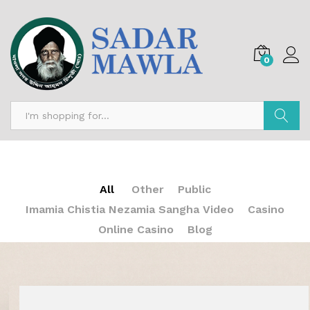
0
Search
All
Other
Public
Imamia Chistia Nezamia Sangha Video
Casino
Online Casino
Blog