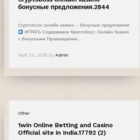
бонусные предложения.2844
Cryptoboss онлайн казино – бонусные предложения
ИГРАТЬ Содержимое Криптобосс: Онлайн Казино
с Бонусными Провокациями…
April 22, 2026
by
Admin
Other
1win Online Betting and Casino
Official site in India.17792 (2)