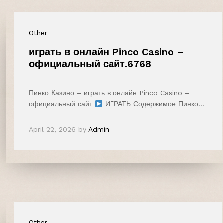
Other
играть в онлайн Pinco Casino –
официальный сайт.6768
Пинко Казино – играть в онлайн Pinco Casino –
официальный сайт
ИГРАТЬ Содержимое Пинко…
April 22, 2026
by
Admin
Other