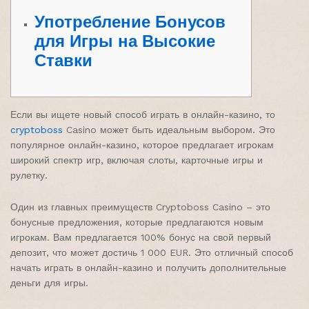
Употребление Бонусов
для Игры на Высокие
Ставки
Если вы ищете новый способ играть в онлайн-казино, то
cryptoboss
Casino может быть идеальным выбором. Это
популярное онлайн-казино, которое предлагает игрокам
широкий спектр игр, включая слоты, карточные игры и
рулетку.
Один из главных преимуществ Cryptoboss Casino – это
бонусные предложения, которые предлагаются новым
игрокам. Вам предлагается 100% бонус на свой первый
депозит, что может достичь 1 000 EUR. Это отличный способ
начать играть в онлайн-казино и получить дополнительные
деньги для игры.