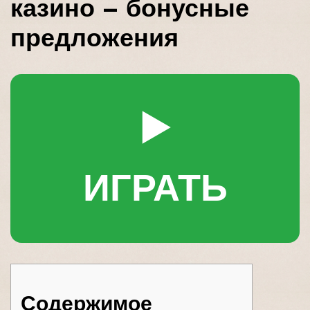
казино – бонусные
предложения
▶️
ИГРАТЬ
Содержимое