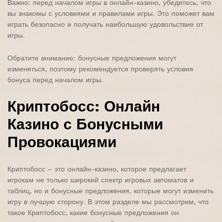
Важно: перед началом игры в онлайн-казино, убедитесь, что
вы знакомы с условиями и правилами игры. Это поможет вам
играть безопасно и получать наибольшую удовольствие от
игры.
Обратите внимание: бонусные предложения могут
изменяться, поэтому рекомендуется проверять условия
бонуса перед началом игры.
Криптобосс: Онлайн
Казино с Бонусными
Провокациями
Криптобосс – это онлайн-казино, которое предлагает
игрокам не только широкий спектр игровых автоматов и
таблиц, но и бонусные предложения, которые могут изменить
игру в лучшую сторону. В этом разделе мы рассмотрим, что
такое Криптобосс, какие бонусные предложения он