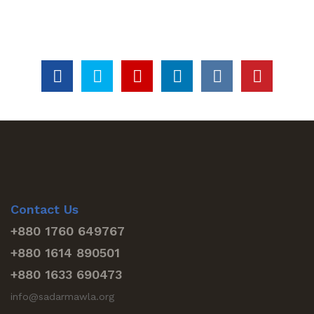
Contact Us
+880 1760 649767
+880 1614 890501
+880 1633 690473
info@sadarmawla.org