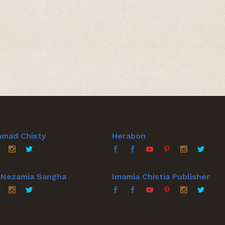
hmad Chisty
Herabon
a Nezamia Sangha
Imamia Chistia Publisher