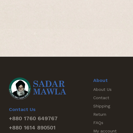
About
About Us
Contact
Shipping
Contact Us
Return
+880 1760 649767
FAQs
+880 1614 890501
My account