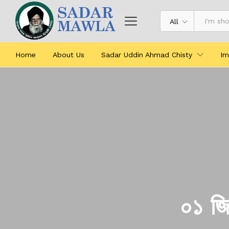
All
Home
About Us
Sadar Uddin Ahmad Chisty
Im
০১ জ