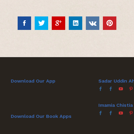
Download Our App
Sadar Uddin A
Imamia Chisti
Download Our Book Apps