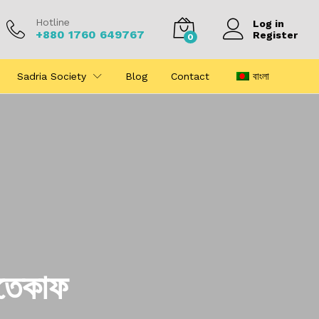
Hotline
Log in
+880 1760 649767
Register
0
Sadria Society
Blog
Contact
বাংলা
তেকাফ