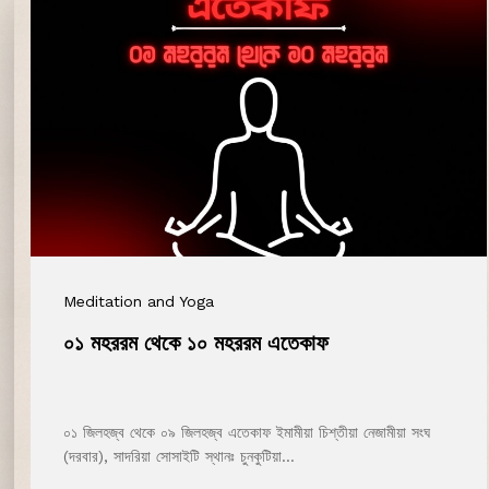
Meditation and Yoga
০১ মহররম থেকে ১০ মহররম এতেকাফ
০১ জিলহজ্ব থেকে ০৯ জিলহজ্ব এতেকাফ ইমামীয়া চিশ্‌তীয়া নেজামীয়া সংঘ
(দরবার), সাদরিয়া সোসাইটি স্থানঃ চুনকুটিয়া…