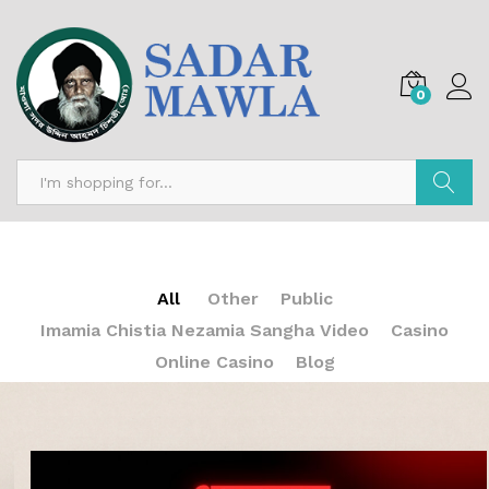
0
Search
All
Other
Public
Imamia Chistia Nezamia Sangha Video
Casino
Online Casino
Blog