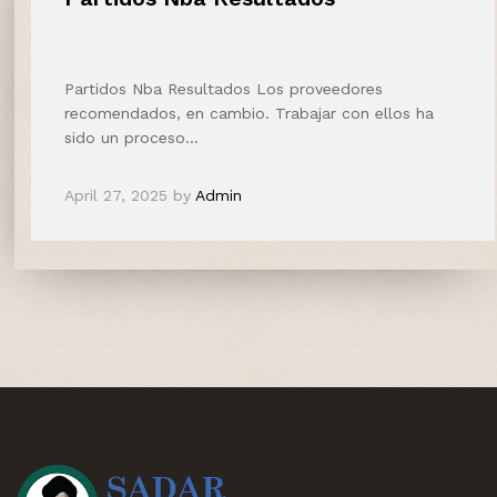
Partidos Nba Resultados Los proveedores
recomendados, en cambio. Trabajar con ellos ha
sido un proceso…
April 27, 2025
by
Admin