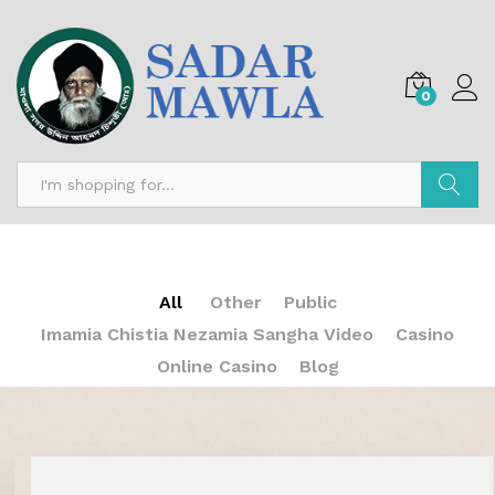
0
Search
All
Other
Public
Imamia Chistia Nezamia Sangha Video
Casino
Online Casino
Blog