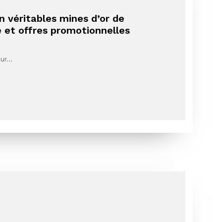
 véritables mines d’or de
ue et offres promotionnelles
sur…