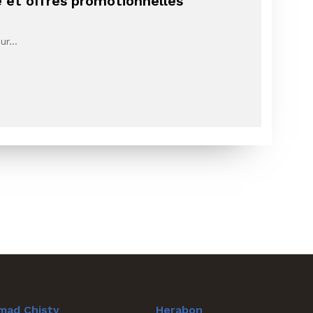
ue et offres promotionnelles
sur…
mad Chisty
Herabon