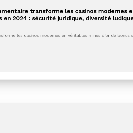
mentaire transforme les casinos modernes en
 en 2024 : sécurité juridique, diversité ludiq
sforme les casinos modernes en véritables mines d’or de bonus 