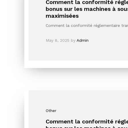
Comment la conformité régle
bonus sur les machines à sous
maximisées
Comment la conformité réglementaire tran
May 8, 2025
by
Admin
Other
Comment la conformité régle