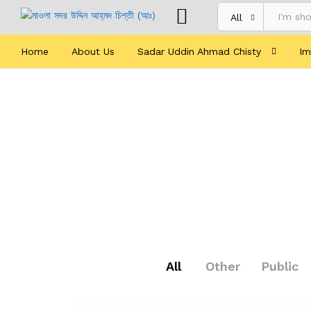
All
Home
About Us
Sadar Uddin Ahmad Chisty
Im
All
Other
Public