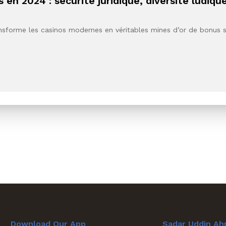
 en 2024 : sécurité juridique, diversité ludiq
sforme les casinos modernes en véritables mines d’or de bonus 
Download Our App
Sadar Uddin Ah