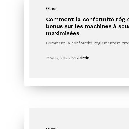
Other
Comment la conformité régle
bonus sur les machines à sous
maximisées
Comment la conformité réglementaire tran
May 8, 2025
by
Admin
Other