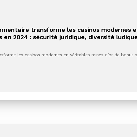
mentaire transforme les casinos modernes en
 en 2024 : sécurité juridique, diversité ludiq
sforme les casinos modernes en véritables mines d’or de bonus 