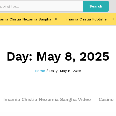
Search
amia Chistia Nezamia Sangha
Imamia Chistia Publisher
Day:
May 8, 2025
Home
/
Daily: May 8, 2025
Imamia Chistia Nezamia Sangha Video
Casino