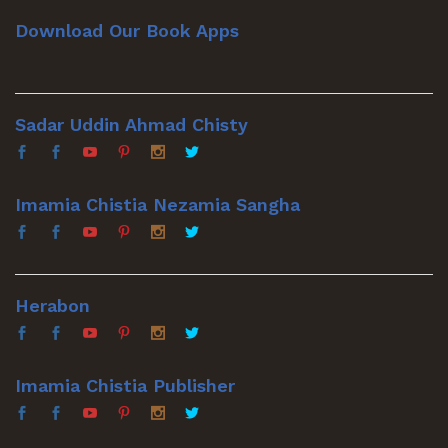
Download Our Book Apps
Sadar Uddin Ahmad Chisty
Imamia Chistia Nezamia Sangha
Herabon
Imamia Chistia Publisher