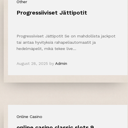
Other
Progressiiviset Jättipotit
Progressiiviset Jättipotit Se on mahdollista jackpot
tai antaa hyvityksiä rahapeliautomaatit ja
hedelmäpelit, mikä tekee live…
August 28, 2025
by
Admin
Online Casino
online casino classic slots 9