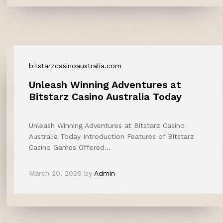
bitstarzcasinoaustralia.com
Unleash Winning Adventures at
Bitstarz Casino Australia Today
Unleash Winning Adventures at Bitstarz Casino
Australia Today Introduction Features of Bitstarz
Casino Games Offered…
March 20, 2026
by
Admin