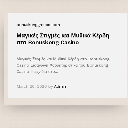
bonuskonggreece.com
Μαγικές Στιγμές και Μυθικά Κέρδη
στο Bonuskong Casino
Μαγικές Στιγμές και Μυθικά Κέρδη στο Bonuskong
Casino Εισαγωγή Χαρακτηριστικά του Bonuskong
Casino Παιχνίδια στο…
March 20, 2026
by
Admin