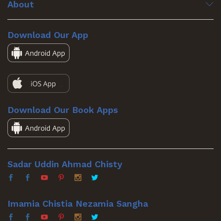
About
Download Our App
Download Our Book Apps
Sadar Uddin Ahmad Chisty
Imamia Chistia Nezamia Sangha