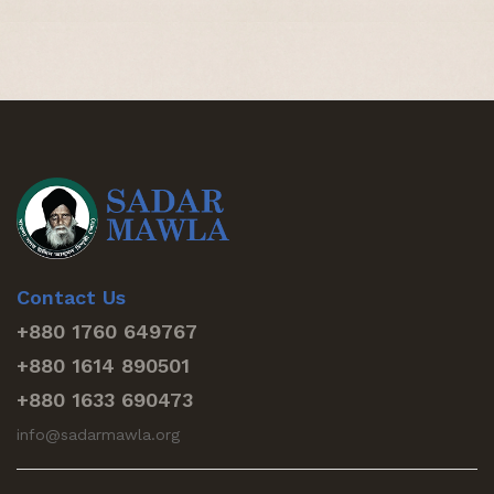
Contact Us
+880 1760 649767
+880 1614 890501
+880 1633 690473
info@sadarmawla.org