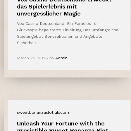
das Spielerlebnis mit
unvergesslicher Magie
Vox Casino Deutschland: Ein Paradies für
Glücksspielbegeisterte Einleitung Das umfangreiche
Spielangebot Bonusaktionen und Angebote
Sicherheit…
March 20, 2026
by
Admin
sweetbonanzaslot.uk.com
Unleash Your Fortune with the
Irresistible Sweet Bonanza Slot