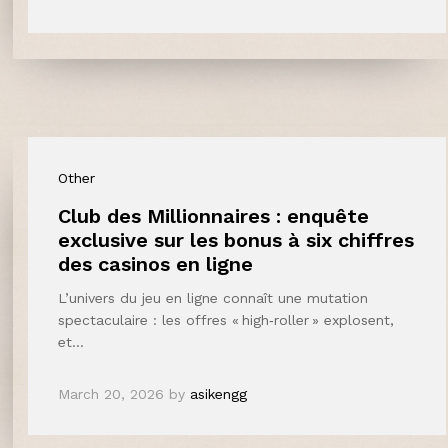
Other
Club des Millionnaires : enquête
exclusive sur les bonus à six chiffres
des casinos en ligne
L’univers du jeu en ligne connaît une mutation
spectaculaire : les offres « high‑roller » explosent,
et…
March 20, 2026
by
asikengg