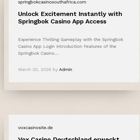
springbokcasinosouthafrica.com
Unlock Excitement Instantly with
Springbok Casino App Access
Experience Thrilling Gameplay with the Springbok
Casino App Login Introduction Features of the
Springbok Casino…
March 20, 2026
by
Admin
voxcasinosite.de
Vox Casino Deutschland erweckt