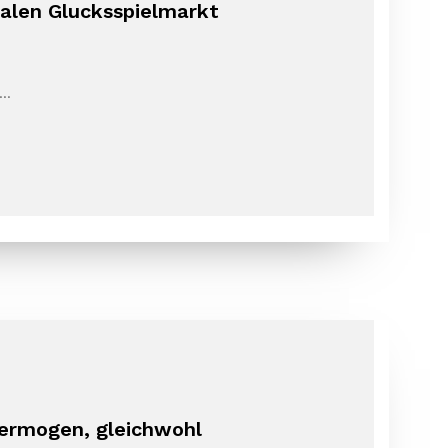
balen Glucksspielmarkt
r…
vermogen, gleichwohl