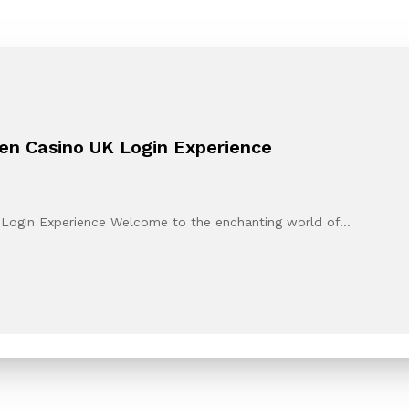
en Casino UK Login Experience
K Login Experience Welcome to the enchanting world of…