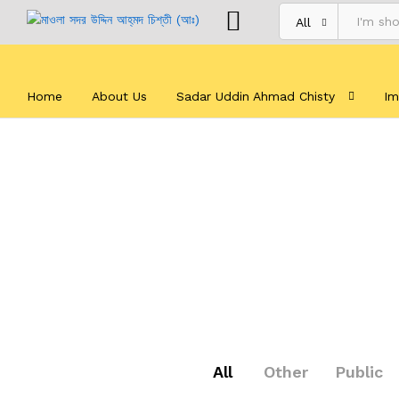
All
Home
About Us
Sadar Uddin Ahmad Chisty
Im
All
Other
Public