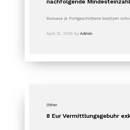
nachfolgende Mindesteinzahl
Bonusse je Fortgeschrittene besitzen schon
April 12, 2026
by
Admin
Other
8 Eur Vermittlungsgebuhr ex