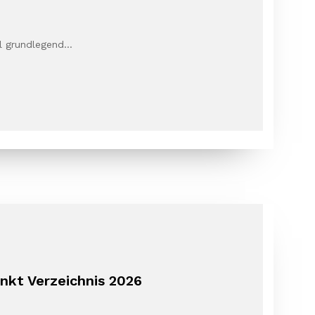
all grundlegend…
nkt Verzeichnis 2026