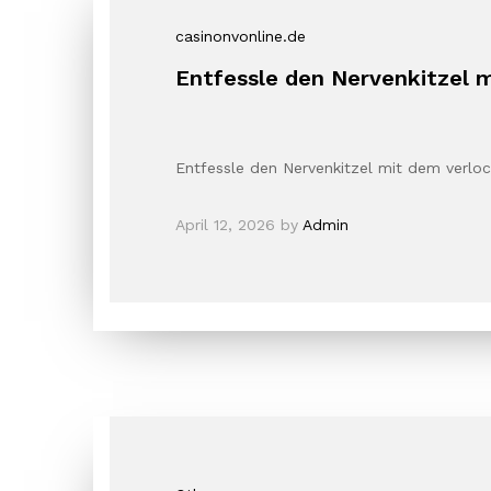
casinonvonline.de
Entfessle den Nervenkitzel 
Entfessle den Nervenkitzel mit dem verlo
April 12, 2026
by
Admin