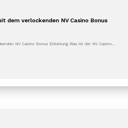
mit dem verlockenden NV Casino Bonus
ckenden NV Casino Bonus Einleitung Was ist der NV Casino…