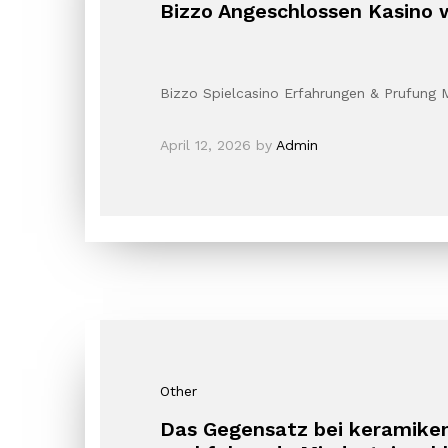
Bizzo Angeschlossen Kasino 
Bizzo Spielcasino Erfahrungen & Prufung 
April 12, 2026
by
Admin
Other
Das Gegensatz bei keramiken