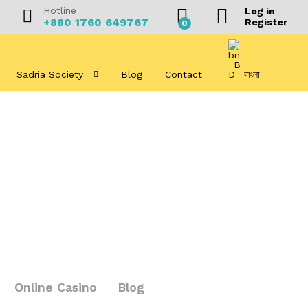
Hotline
Log in
+880 1760 649767
Register
0
Sadria Society
Blog
Contact
বাংলা
Online Casino
Blog