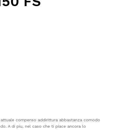
 150 FS
x, attuale compenso addirittura abbastanza comodo
do. A di piu, nel caso che ti piace ancora lo