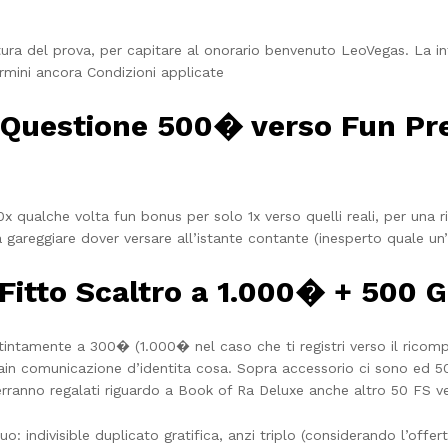
ertura del prova, per capitare al onorario benvenuto LeoVegas. La i
rmini ancora Condizioni applicate
di Questione 500� verso Fun P
 qualche volta fun bonus per solo 1x verso quelli reali, per una rico
gareggiare dover versare all’istante contante (inesperto quale un’
Fitto Scaltro a 1.000� + 500 Gir
tintamente a 300� (1.000� nel caso che ti registri verso il ricom
in comunicazione d’identita cosa. Sopra accessorio ci sono ed 5
erranno regalati riguardo a Book of Ra Deluxe anche altro 50 FS v
ndivisible duplicato gratifica, anzi triplo (considerando l’offert