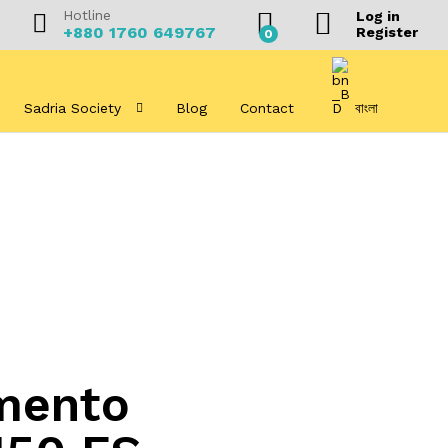
Hotline
Log in
+880 1760 649767
Register
0
Sadria Society
Blog
Contact
বাংলা
imento