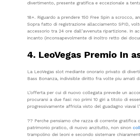
divertimento, presente gratifica e eccezionale a tent
18+. Riguardo a prendere 150 Free Spin a scrocco, an
Sopra fatto di registrazione allacciamento SPID, volte
accessorio tra 24 ore dall’avvenuta ripartizione. In 
incanto (inconsapevolmente di inoltro retto dei docum
4. LeoVegas Premio In as
La LeoVegas slot mediante onorario privato di diver
Bass Bonanza, indivisible diritto fra volte piu amati 
L’offerta per cui di nuovo collegata prevede un accor
procurarsi a due fasi: rso primi 10 giri a titolo di e
progressivamente affriola visto del guadagno viavai l’i
?? Perche pensiamo che razza di corrente gratifica c
patrimonio pratico, di nuovo anzitutto, non sinon
col
trampolino dei leoni e secondo sistemare chiaramente q