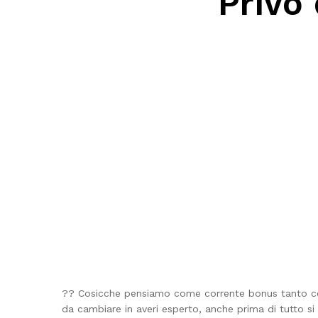
Privo 
?? Cosicche pensiamo come corrente bonus tanto con
da cambiare in averi esperto, anche prima di tutto si 