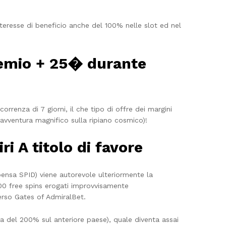
nteresse di beneficio anche del 100% nelle slot ed nel
remio + 25� durante
rrenza di 7 giorni, il che tipo di offre dei margini
avventura magnifico sulla ripiano cosmico)!
i A titolo di favore
pensa SPID) viene autorevole ulteriormente la
00 free spins erogati improvvisamente
erso Gates of AdmiralBet.
a del 200% sul anteriore paese), quale diventa assai