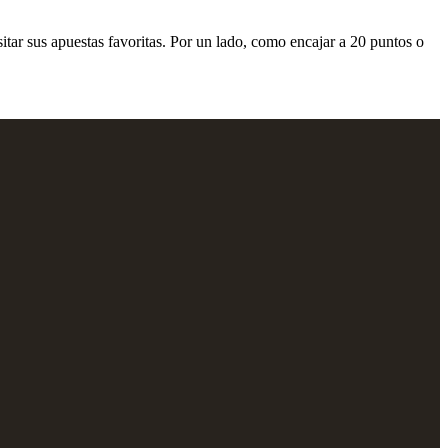
tar sus apuestas favoritas. Por un lado, como encajar a 20 puntos o