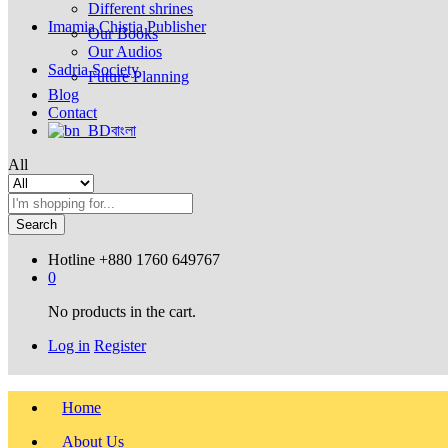
Different shrines
Imamia Chistia Publisher
Our Books
Our Audios
Sadria Society
Future Planning
Blog
Contact
বাংলা
All
Search
Hotline
+880 1760 649767
0
No products in the cart.
Log in
Register
Home
About Us