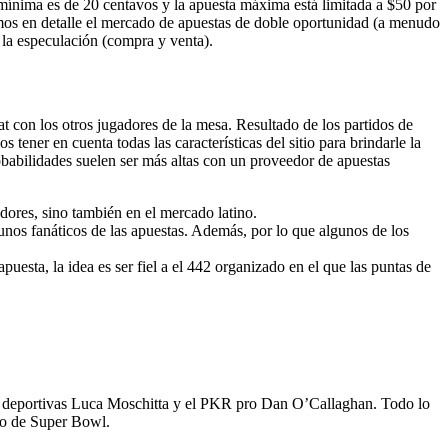
 mínima es de 20 centavos y la apuesta máxima está limitada a $50 por
remos en detalle el mercado de apuestas de doble oportunidad (a menudo
 la especulación (compra y venta).
at con los otros jugadores de la mesa. Resultado de los partidos de
ener en cuenta todas las características del sitio para brindarle la
obabilidades suelen ser más altas con un proveedor de apuestas
ores, sino también en el mercado latino.
unos fanáticos de las apuestas. Además, por lo que algunos de los
esta, la idea es ser fiel a el 442 organizado en el que las puntas de
tas deportivas Luca Moschitta y el PKR pro Dan O’Callaghan. Todo lo
llo de Super Bowl.