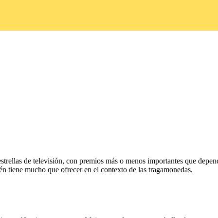
s estrellas de televisión, con premios más o menos importantes que dep
ién tiene mucho que ofrecer en el contexto de las tragamonedas.