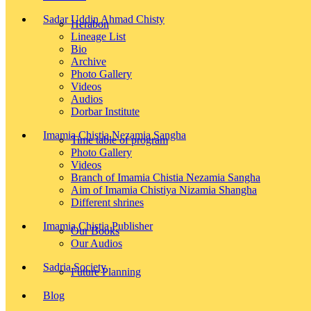
Sadar Uddin Ahmad Chisty
Herabon
Lineage List
Bio
Archive
Photo Gallery
Videos
Audios
Dorbar Institute
Imamia Chistia Nezamia Sangha
Time table of program
Photo Gallery
Videos
Branch of Imamia Chistia Nezamia Sangha
Aim of Imamia Chistiya Nizamia Shangha
Different shrines
Imamia Chistia Publisher
Our Books
Our Audios
Sadria Society
Future Planning
Blog