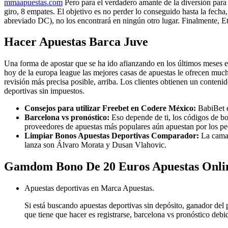
mmaapuestas.com
Pero para el verdadero amante de la diversión para 
giro, 8 empates. El objetivo es no perder lo conseguido hasta la fech
abreviado DC), no los encontrará en ningún otro lugar. Finalmente, E
Hacer Apuestas Barca Juve
Una forma de apostar que se ha ido afianzando en los últimos meses es 
hoy de la europa league las mejores casas de apuestas le ofrecen mucha
revisión más precisa posible, arriba. Los clientes obtienen un conten
deportivas sin impuestos.
Consejos para utilizar Freebet en Codere México:
BabiBet e
Barcelona vs pronóstico:
Eso depende de ti, los códigos de bo
proveedores de apuestas más populares aún apuestan por los pe
Limpiar Bonos Apuestas Deportivas Comparador:
La camare
lanza son Álvaro Morata y Dusan Vlahovic.
Gamdom Bono De 20 Euros Apuestas Onli
Apuestas deportivas en Marca Apuestas.
Si está buscando apuestas deportivas sin depósito, ganador de
que tiene que hacer es registrarse, barcelona vs pronóstico de