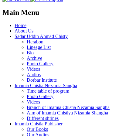
Main Menu
Home
About Us
Sadar Uddin Ahmad Chisty
Herabon
Lineage List
Bio
Archive
Photo Gallery
Videos
Audios
Dorbar Institute
Imamia Chistia Nezamia Sangha
Time table of program
Photo Gallery
Videos
Branch of Imamia Chistia Nezamia Sangha
Aim of Imamia Chistiya Nizamia Shangha
Different shrines
Imamia Chistia Publisher
Our Books
Our Audios