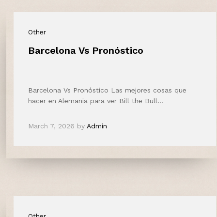
Other
Barcelona Vs Pronóstico
Barcelona Vs Pronóstico Las mejores cosas que
hacer en Alemania para ver Bill the Bull…
March 7, 2026
by
Admin
Other