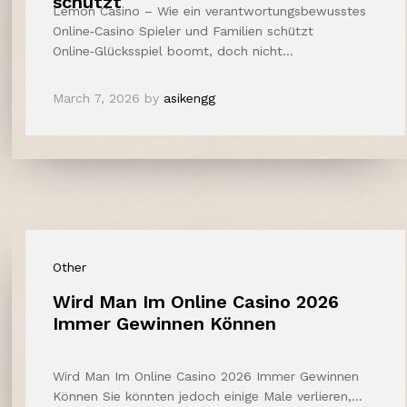
schützt
Lemon Casino – Wie ein verantwortungsbewusstes
Online‑Casino Spieler und Familien schützt
Online‑Glücksspiel boomt, doch nicht…
March 7, 2026
by
asikengg
Other
Wird Man Im Online Casino 2026
Immer Gewinnen Können
Wird Man Im Online Casino 2026 Immer Gewinnen
Können Sie könnten jedoch einige Male verlieren,…