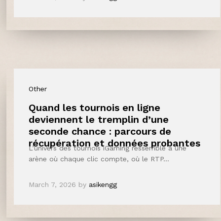
Other
Quand les tournois en ligne
deviennent le tremplin d’une
seconde chance : parcours de
récupération et données probantes
L’univers des tournois iGaming ressemble à une
arène où chaque clic compte, où le RTP…
March 7, 2026
by
asikengg