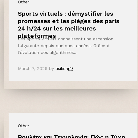
Other
Sports virtuels : démystifier les
promesses et les pièges des paris
24 h/24 sur les meilleures
plateformes
Les sports virtuels connaissent une ascension
fulgurante depuis quelques années. Grâce à
l’évolution des algorithmes…
March 7, 2026
by
asikengg
Other
Ρουλέτα και Τεχνολογία: Πώς η Τύχη