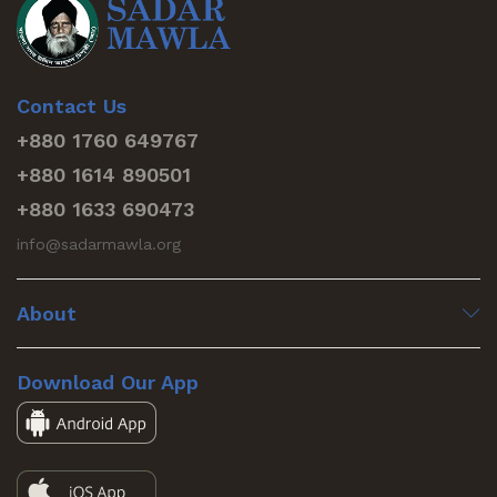
Contact Us
+880 1760 649767
+880 1614 890501
+880 1633 690473
info@sadarmawla.org
About
Download Our App