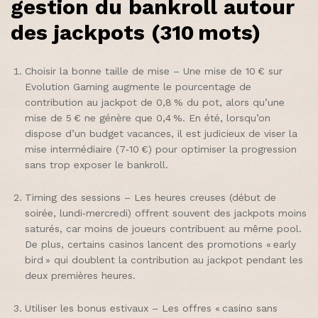
gestion du bankroll autour
des jackpots (310 mots)
Choisir la bonne taille de mise – Une mise de 10 € sur
Evolution Gaming augmente le pourcentage de
contribution au jackpot de 0,8 % du pot, alors qu’une
mise de 5 € ne génère que 0,4 %. En été, lorsqu’on
dispose d’un budget vacances, il est judicieux de viser la
mise intermédiaire (7‑10 €) pour optimiser la progression
sans trop exposer le bankroll.
Timing des sessions – Les heures creuses (début de
soirée, lundi‑mercredi) offrent souvent des jackpots moins
saturés, car moins de joueurs contribuent au même pool.
De plus, certains casinos lancent des promotions « early
bird » qui doublent la contribution au jackpot pendant les
deux premières heures.
Utiliser les bonus estivaux – Les offres « casino sans