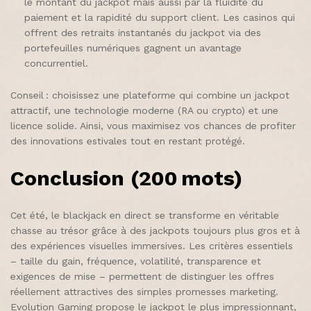
le montant du jackpot mais aussi par la fluidité du
paiement et la rapidité du support client. Les casinos qui
offrent des retraits instantanés du jackpot via des
portefeuilles numériques gagnent un avantage
concurrentiel.
Conseil : choisissez une plateforme qui combine un jackpot
attractif, une technologie moderne (RA ou crypto) et une
licence solide. Ainsi, vous maximisez vos chances de profiter
des innovations estivales tout en restant protégé.
Conclusion (200 mots)
Cet été, le blackjack en direct se transforme en véritable
chasse au trésor grâce à des jackpots toujours plus gros et à
des expériences visuelles immersives. Les critères essentiels
– taille du gain, fréquence, volatilité, transparence et
exigences de mise – permettent de distinguer les offres
réellement attractives des simples promesses marketing.
Evolution Gaming propose le jackpot le plus impressionnant,