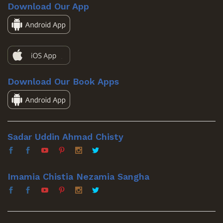
Download Our App
Download Our Book Apps
Sadar Uddin Ahmad Chisty
Imamia Chistia Nezamia Sangha