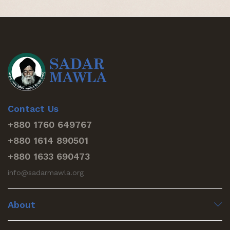
Contact Us
+880 1760 649767
+880 1614 890501
+880 1633 690473
info@sadarmawla.org
About