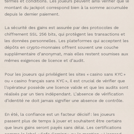
termes et conditions. Les joueurs peuvent ainsi vérifier que le
montant du jackpot correspond bien à la somme accumulée
depuis le dernier paiement.
La sécurité des gains est assurée par des protocoles de
chiffrement SSL 256 bits, qui protègent les transactions et
les données personnelles. Les plateformes qui acceptent les
dépôts en crypto‑monnaies offrent souvent une couche
supplémentaire d’anonymat, mais elles restent soumises aux
mêmes exigences de licence et d’audit.
Pour les joueurs qui privilégient les sites « casino sans KYC »
ou « casino français sans KYC », il est crucial de vérifier que
l’opérateur possède une licence valide et que les audits sont
réalisés par un tiers indépendant. L’absence de vérification
d’identité ne doit jamais signifier une absence de contrôle.
En été, la confiance est un facteur décisif : les joueurs
passent plus de temps à jouer et souhaitent être certains
que leurs gains seront payés sans délai. Les certifications
comme le label « Safe Gaming » ou la mention « Licensed