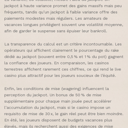
jackpot à haute variance promet des gains massifs mais peu
fréquents, tandis qu’un jackpot à faible variance offre des
paiements modestes mais réguliers. Les amateurs de
vacances longues privilégient souvent une volatilité moyenne,
afin de garder le suspense sans épuiser leur bankroll.
La transparence du calcul est un critère incontournable. Les
opérateurs qui affichent clairement le pourcentage du rake
dédié au jackpot (souvent entre 0,5 % et 1 % du pot) gagnent
la confiance des joueurs. En comparaison, les casinos
terrestres affichent rarement ces chiffres, ce qui rend le live
casino plus attractif pour les joueurs soucieux de l’équité.
Enfin, les conditions de mise (wagering) influencent la
perception du jackpot. Un bonus de 50 % de mise
supplémentaire pour chaque main jouée peut accélérer
l’accumulation du jackpot, mais si le casino impose un
requisito de mise de 30 x, le gain réel peut être bien moindre.
En été, les joueurs disposent de budgets vacances plus
élevés, mais ils recherchent aussi des exigences de mise