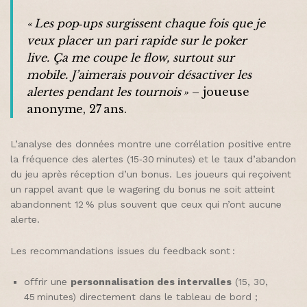
« Les pop‑ups surgissent chaque fois que je
veux placer un pari rapide sur le poker
live. Ça me coupe le flow, surtout sur
mobile. J’aimerais pouvoir désactiver les
alertes pendant les tournois »
– joueuse
anonyme, 27 ans.
L’analyse des données montre une corrélation positive entre
la fréquence des alertes (15‑30 minutes) et le taux d’abandon
du jeu après réception d’un bonus. Les joueurs qui reçoivent
un rappel avant que le wagering du bonus ne soit atteint
abandonnent 12 % plus souvent que ceux qui n’ont aucune
alerte.
Les recommandations issues du feedback sont :
offrir une
personnalisation des intervalles
(15, 30,
45 minutes) directement dans le tableau de bord ;