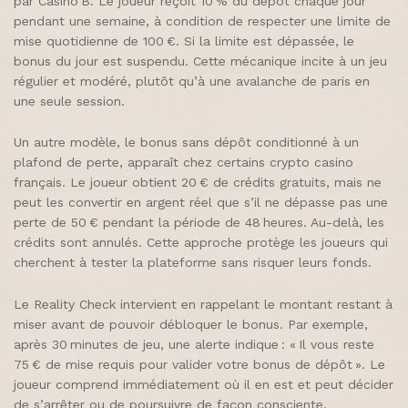
par Casino B. Le joueur reçoit 10 % du dépôt chaque jour
pendant une semaine, à condition de respecter une limite de
mise quotidienne de 100 €. Si la limite est dépassée, le
bonus du jour est suspendu. Cette mécanique incite à un jeu
régulier et modéré, plutôt qu’à une avalanche de paris en
une seule session.
Un autre modèle, le bonus sans dépôt conditionné à un
plafond de perte, apparaît chez certains crypto casino
français. Le joueur obtient 20 € de crédits gratuits, mais ne
peut les convertir en argent réel que s’il ne dépasse pas une
perte de 50 € pendant la période de 48 heures. Au-delà, les
crédits sont annulés. Cette approche protège les joueurs qui
cherchent à tester la plateforme sans risquer leurs fonds.
Le Reality Check intervient en rappelant le montant restant à
miser avant de pouvoir débloquer le bonus. Par exemple,
après 30 minutes de jeu, une alerte indique : « Il vous reste
75 € de mise requis pour valider votre bonus de dépôt ». Le
joueur comprend immédiatement où il en est et peut décider
de s’arrêter ou de poursuivre de façon consciente.