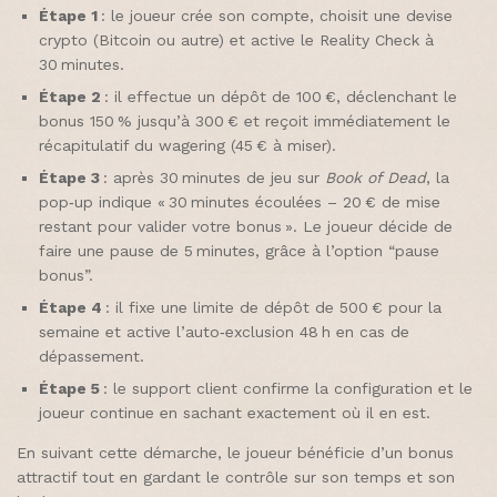
Étape 1
: le joueur crée son compte, choisit une devise
crypto (Bitcoin ou autre) et active le Reality Check à
30 minutes.
Étape 2
: il effectue un dépôt de 100 €, déclenchant le
bonus 150 % jusqu’à 300 € et reçoit immédiatement le
récapitulatif du wagering (45 € à miser).
Étape 3
: après 30 minutes de jeu sur
Book of Dead
, la
pop‑up indique « 30 minutes écoulées – 20 € de mise
restant pour valider votre bonus ». Le joueur décide de
faire une pause de 5 minutes, grâce à l’option “pause
bonus”.
Étape 4
: il fixe une limite de dépôt de 500 € pour la
semaine et active l’auto‑exclusion 48 h en cas de
dépassement.
Étape 5
: le support client confirme la configuration et le
joueur continue en sachant exactement où il en est.
En suivant cette démarche, le joueur bénéficie d’un bonus
attractif tout en gardant le contrôle sur son temps et son