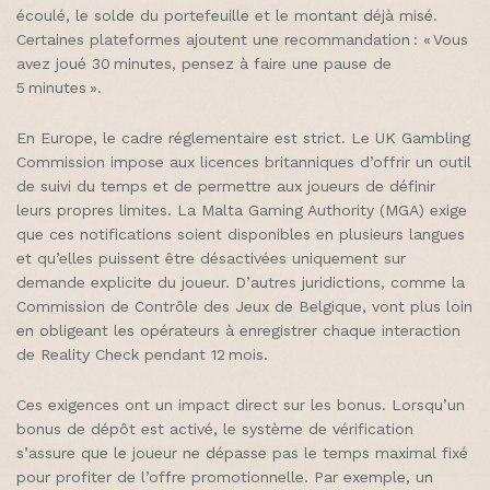
écoulé, le solde du portefeuille et le montant déjà misé.
Certaines plateformes ajoutent une recommandation : « Vous
avez joué 30 minutes, pensez à faire une pause de
5 minutes ».
En Europe, le cadre réglementaire est strict. Le UK Gambling
Commission impose aux licences britanniques d’offrir un outil
de suivi du temps et de permettre aux joueurs de définir
leurs propres limites. La Malta Gaming Authority (MGA) exige
que ces notifications soient disponibles en plusieurs langues
et qu’elles puissent être désactivées uniquement sur
demande explicite du joueur. D’autres juridictions, comme la
Commission de Contrôle des Jeux de Belgique, vont plus loin
en obligeant les opérateurs à enregistrer chaque interaction
de Reality Check pendant 12 mois.
Ces exigences ont un impact direct sur les bonus. Lorsqu’un
bonus de dépôt est activé, le système de vérification
s’assure que le joueur ne dépasse pas le temps maximal fixé
pour profiter de l’offre promotionnelle. Par exemple, un