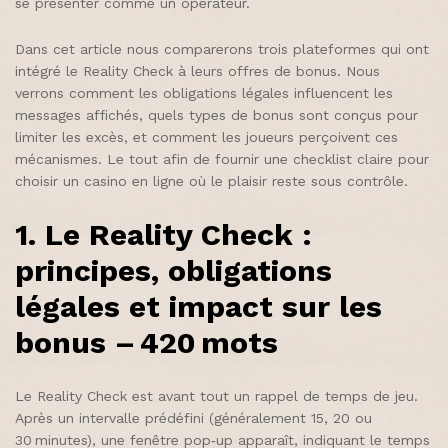
se présenter comme un opérateur.
Dans cet article nous comparerons trois plateformes qui ont
intégré le Reality Check à leurs offres de bonus. Nous
verrons comment les obligations légales influencent les
messages affichés, quels types de bonus sont conçus pour
limiter les excès, et comment les joueurs perçoivent ces
mécanismes. Le tout afin de fournir une checklist claire pour
choisir un casino en ligne où le plaisir reste sous contrôle.
1. Le Reality Check :
principes, obligations
légales et impact sur les
bonus – 420 mots
Le Reality Check est avant tout un rappel de temps de jeu.
Après un intervalle prédéfini (généralement 15, 20 ou
30 minutes), une fenêtre pop‑up apparaît, indiquant le temps