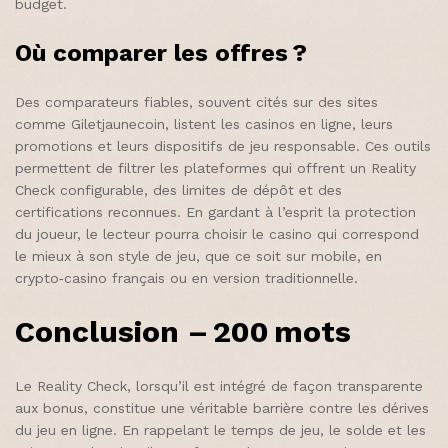
budget.
Où comparer les offres ?
Des comparateurs fiables, souvent cités sur des sites
comme Giletjaunecoin, listent les casinos en ligne, leurs
promotions et leurs dispositifs de jeu responsable. Ces outils
permettent de filtrer les plateformes qui offrent un Reality
Check configurable, des limites de dépôt et des
certifications reconnues. En gardant à l’esprit la protection
du joueur, le lecteur pourra choisir le casino qui correspond
le mieux à son style de jeu, que ce soit sur mobile, en
crypto‑casino français ou en version traditionnelle.
Conclusion – 200 mots
Le Reality Check, lorsqu’il est intégré de façon transparente
aux bonus, constitue une véritable barrière contre les dérives
du jeu en ligne. En rappelant le temps de jeu, le solde et les