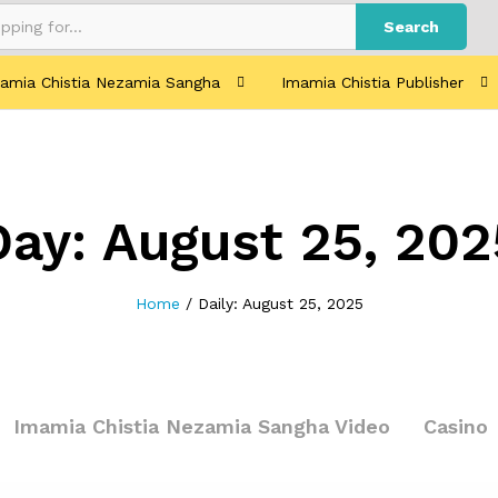
Search
amia Chistia Nezamia Sangha
Imamia Chistia Publisher
Day:
August 25, 202
Home
/
Daily: August 25, 2025
Imamia Chistia Nezamia Sangha Video
Casino