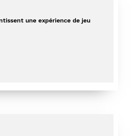
ntissent une expérience de jeu