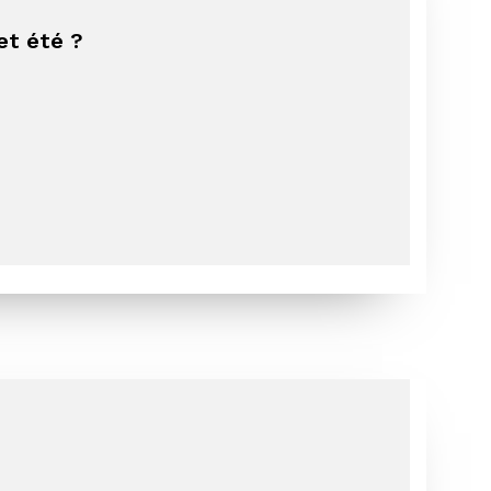
et été ?