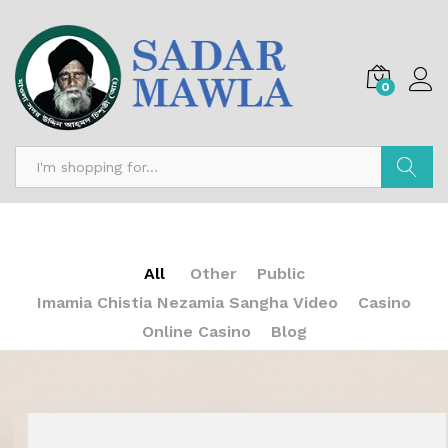
0
Search
All
Other
Public
Imamia Chistia Nezamia Sangha Video
Casino
Online Casino
Blog