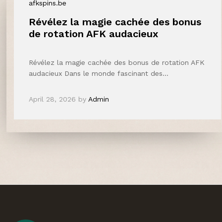
afkspins.be
Révélez la magie cachée des bonus
de rotation AFK audacieux
Révélez la magie cachée des bonus de rotation AFK
audacieux Dans le monde fascinant des…
April 28, 2026
by
Admin