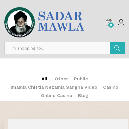
0
Search
All
Other
Public
Imamia Chistia Nezamia Sangha Video
Casino
Online Casino
Blog