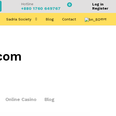
Hotline
Log in
0
+880 1760 649767
Register
Sadria Society
Blog
Contact
বাংলা
.com
Online Casino
Blog