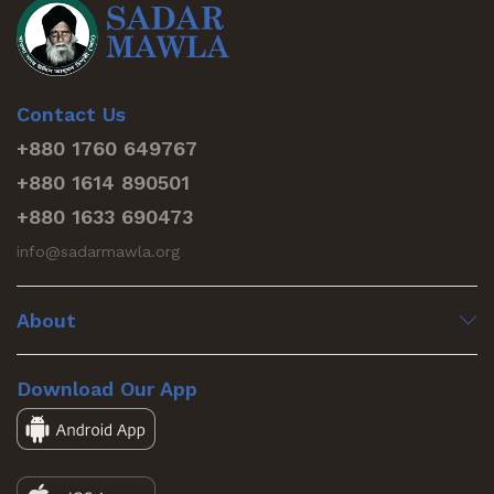
Contact Us
+880 1760 649767
+880 1614 890501
+880 1633 690473
info@sadarmawla.org
About
Download Our App