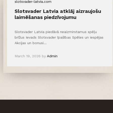
slotsvader-latvia.com
Slotsvader Latvia atklāj aizraujošu
laimēšanas piedzīvojumu
Slotsvader Latvia piedāvā neaizmirstamus spēļu
brīžus Ievads Slotsvader īpašības Spēles un iespējas
Akcijas un bonusi…
March 19, 2026
by
Admin