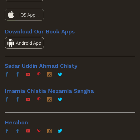
Download Our Book Apps
Sadar Uddin Ahmad Chisty
Imamia Chistia Nezamia Sangha
Herabon