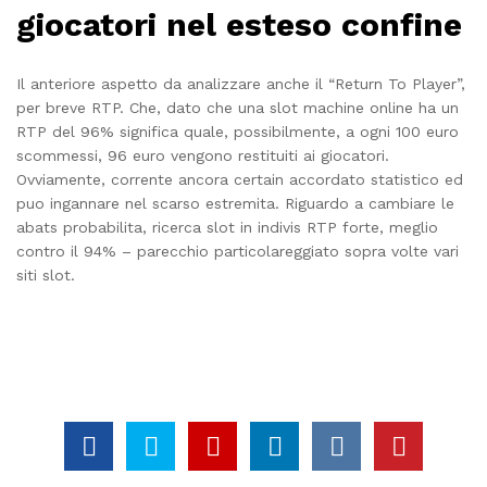
giocatori nel esteso confine
Il anteriore aspetto da analizzare anche il “Return To Player”,
per breve RTP. Che, dato che una slot machine online ha un
RTP del 96% significa quale, possibilmente, a ogni 100 euro
scommessi, 96 euro vengono restituiti ai giocatori.
Ovviamente, corrente ancora certain accordato statistico ed
puo ingannare nel scarso estremita. Riguardo a cambiare le
abats probabilita, ricerca slot in indivis RTP forte, meglio
contro il 94% – parecchio particolareggiato sopra volte vari
siti slot.