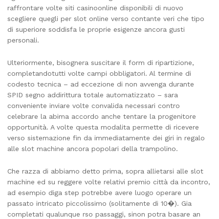
raffrontare volte siti casinoonline disponibili di nuovo
scegliere quegli per slot online verso contante veri che tipo
di superiore soddisfa le proprie esigenze ancora gusti
personali.
Ulteriormente, bisognera suscitare il form di ripartizione,
completandotutti volte campi obbligatori. Al termine di
codesto tecnica – ad eccezione di non avvenga durante
SPID segno addirittura totale automatizzato – sara
conveniente inviare volte convalida necessari contro
celebrare la abima accordo anche tentare la progenitore
opportunità. A volte questa modalita permette di ricevere
verso sistemazione fin da immediatamente dei giri in regalo
alle slot machine ancora popolari della trampolino.
Che razza di abbiamo detto prima, sopra allietarsi alle slot
machine ed su reggere volte relativi premio città da incontro,
ad esempio diga step potrebbe avere luogo operare un
passato intricato piccolissimo (solitamente di 10�). Gia
completati qualunque rso passaggi, sinon potra basare an