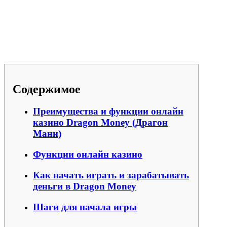
Содержимое
Преимущества и функции онлайн
казино Dragon Money (Драгон
Мани)
Функции онлайн казино
Как начать играть и зарабатывать
деньги в Dragon Money
Шаги для начала игры