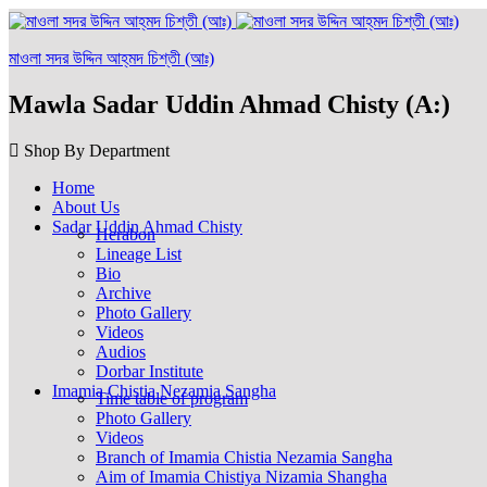
মাওলা সদর উদ্দিন আহ্‌মদ চিশ্‌তী (আঃ)
Mawla Sadar Uddin Ahmad Chisty (A:)
Shop By Department
Home
About Us
Sadar Uddin Ahmad Chisty
Herabon
Lineage List
Bio
Archive
Photo Gallery
Videos
Audios
Dorbar Institute
Imamia Chistia Nezamia Sangha
Time table of program
Photo Gallery
Videos
Branch of Imamia Chistia Nezamia Sangha
Aim of Imamia Chistiya Nizamia Shangha