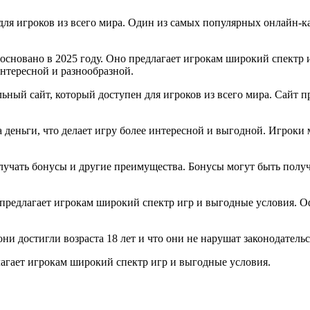
 для игроков из всего мира. Один из самых популярных онлайн-
основано в 2025 году. Оно предлагает игрокам широкий спектр и
интересной и разнообразной.
ный сайт, который доступен для игроков из всего мира. Сайт пр
 деньги, что делает игру более интересной и выгодной. Игроки 
учать бонусы и другие преимущества. Бонусы могут быть получе
е предлагает игрокам широкий спектр игр и выгодные условия. 
ни достигли возраста 18 лет и что они не нарушат законодательс
лагает игрокам широкий спектр игр и выгодные условия.