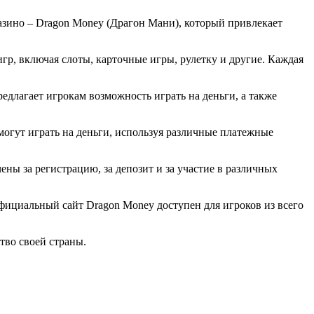
казино – Dragon Money (Драгон Мани), который привлекает
гр, включая слоты, карточные игры, рулетку и другие. Каждая
едлагает игрокам возможность играть на деньги, а также
могут играть на деньги, используя различные платежные
ны за регистрацию, за депозит и за участие в различных
Официальный сайт Dragon Money доступен для игроков из всего
тво своей страны.