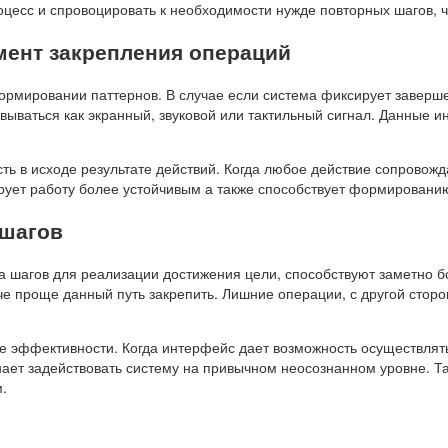
оцесс и спровоцировать к необходимости нужде повторных шагов, ч
мент закрепления операций
ормировании паттернов. В случае если система фиксирует заверше
вываться как экранный, звуковой или тактильный сигнал. Данные 
ть в исходе результате действий. Когда любое действие сопровож
рует работу более устойчивым а также способствует формировани
 шагов
 шагов для реализации достижения цели, способствуют заметно 
гче проще данный путь закрепить. Лишние операции, с другой стор
е эффективности. Когда интерфейс дает возможность осуществлят
нает задействовать систему на привычном неосознанном уровне. Т
.