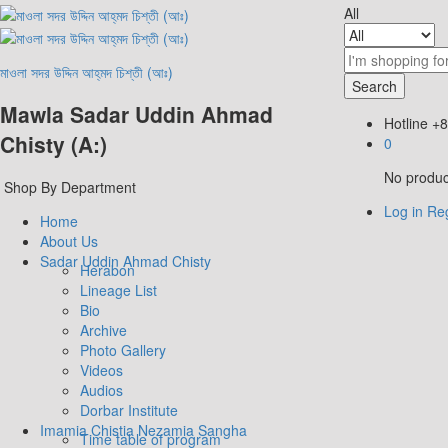
All
মাওলা সদর উদ্দিন আহ্‌মদ চিশ্‌তী (আঃ)
Search
Mawla Sadar Uddin Ahmad
Hotline
+8
Chisty (A:)
0
No product
Shop By Department
Log in
Reg
Home
About Us
Sadar Uddin Ahmad Chisty
Herabon
Lineage List
Bio
Archive
Photo Gallery
Videos
Audios
Dorbar Institute
Imamia Chistia Nezamia Sangha
Time table of program