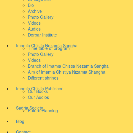
Bio
Archive
Photo Gallery
Videos
Audios
Dorbar Institute
Imamia Chistia Nezamia Sangha
Time table of program
Photo Gallery
Videos
Branch of Imamia Chistia Nezamia Sangha
Aim of Imamia Chistiya Nizamia Shangha
Different shrines
Imamia Chistia Publisher
Our Books
Our Audios
Sadria Society
Future Planning
Blog
Contact