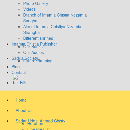
Photo Gallery
Videos
Branch of Imamia Chistia Nezamia
Sangha
Aim of Imamia Chistiya Nizamia
Shangha
Different shrines
Imamia Chistia Publisher
Our Books
Our Audios
Sadria Society
Future Planning
Blog
Contact
বাংলা
Home
About Us
Sadar Uddin Ahmad Chisty
Herabon
Lineage List