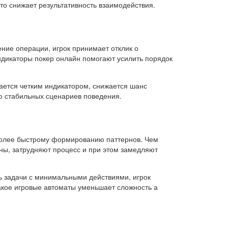
то снижает результативность взаимодействия.
ние операции, игрок принимает отклик о
индикаторы покер онлайн помогают усилить порядок
дается четким индикатором, снижается шанс
ю стабильных сценариев поведения.
более быстрому формированию паттернов. Чем
оны, затрудняют процесс и при этом замедляют
ь задачи с минимальными действиями, игрок
акое игровые автоматы уменьшает сложность а