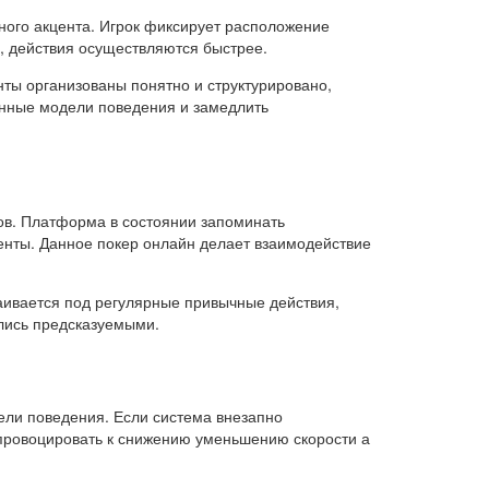
ного акцента. Игрок фиксирует расположение
й, действия осуществляются быстрее.
ты организованы понятно и структурировано,
енные модели поведения и замедлить
ов. Платформа в состоянии запоминать
енты. Данное покер онлайн делает взаимодействие
аивается под регулярные привычные действия,
лись предсказуемыми.
ли поведения. Если система внезапно
спровоцировать к снижению уменьшению скорости а