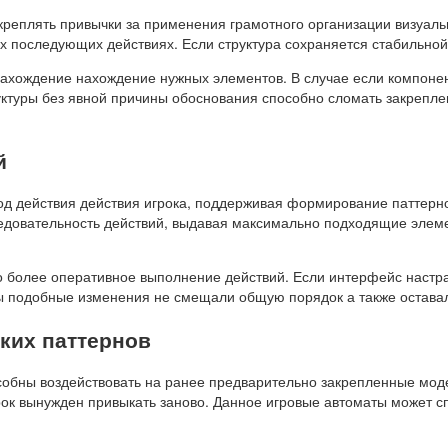
креплять привычки за применения грамотного организации визуаль
ых последующих действиях. Если структура сохраняется стабильно
ахождение нахождение нужных элементов. В случае если компонен
ктуры без явной причины обоснования способно сломать закрепл
й
д действия действия игрока, поддерживая формирование паттерн
ледовательность действий, выдавая максимально подходящие элем
о более оперативное выполнение действий. Если интерфейс настр
бы подобные изменения не смещали общую порядок а также остава
ких паттернов
обны воздействовать на ранее предварительно закрепленные моде
грок вынужден привыкать заново. Данное игровые автоматы может 