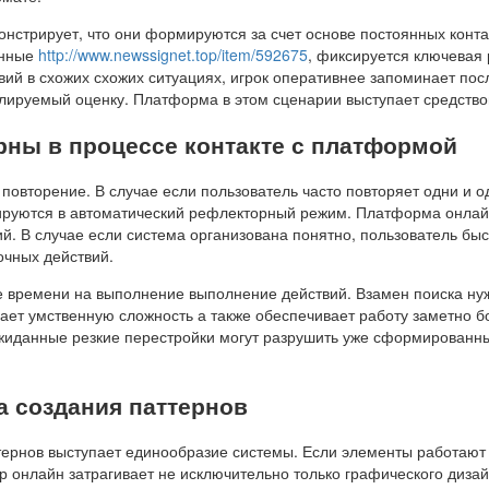
нстрирует, что они формируются за счет основе постоянных контак
анные
http://www.newssignet.top/item/592675
, фиксируется ключевая 
ий в схожих схожих ситуациях, игрок оперативнее запоминает пос
олируемый оценку. Платформа в этом сценарии выступает средство
рны в процессе контакте с платформой
 повторение. В случае если пользователь часто повторяет одни и 
ируются в автоматический рефлекторный режим. Платформа онлайн
й. В случае если система организована понятно, пользователь быс
очных действий.
ие времени на выполнение выполнение действий. Взамен поиска н
ает умственную сложность а также обеспечивает работу заметно 
жиданные резкие перестройки могут разрушить уже сформированны
а создания паттернов
ернов выступает единообразие системы. Если элементы работают 
р онлайн затрагивает не исключительно только графического дизай