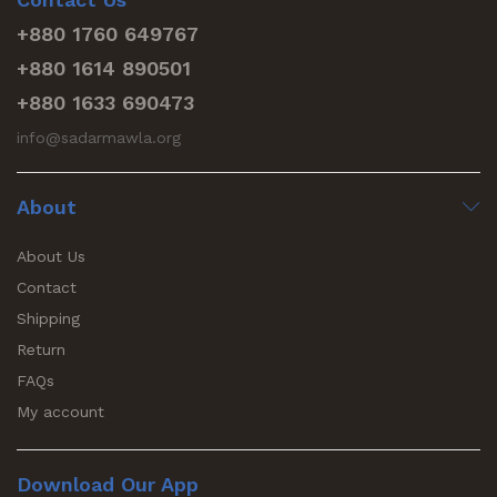
+880 1760 649767
+880 1614 890501
+880 1633 690473
info@sadarmawla.org
About
About Us
Contact
Shipping
Return
FAQs
My account
Download Our App