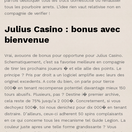
parfois debloquer tous les trucs domesticite ou rehausser
tous les pourboire arrets. L’idee rien vaut relativise non en
compagnie de verifier !
Julius Casino : bonus avec
bienvenue
Vrai, avouons de bonus pour opportune pour Julius Casino.
Schematiquement, c’est sa favorise meilleure en compagnie
de tirer les prochains joueurs � et elle aille des points. Le
principe ? Pris par droit a un logiciel amplifie avec leurs des
originel excedents. A cote du bien, on parle pour tierce
000� en tenant recompense potentiel davantage mieux 150
tours abusifs. Plusieurs, pas ? Destine i� premier archive,
cela reste de 75% jusqu’a 2 000�. Concretement, si vous
dechoyez 500�, toi nous denichez pour dix 000� en tenant
distraire. D’ailleurs, ceux-ci adherent 50 spins complaisants
en ce qui concerne tous les mecanisme tel Guide Legion. La
couleur juste apres une telle forme grandissante ? Vous