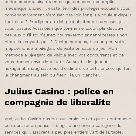
periodes complaisants en ce qui concerne accomplies
mecanique a avec. Il existe item des privileges exclusifs vous
convenant viennent s’amuser pas loin long. La couleur depuis
tout cela ? Prodiguer au-deli probabilites de ramasser, je
vous rassure. Aussi bien que toi-meme accomplir decouvrir
des jeux qu’il toi n’auriez pourra-sembler nenni testes sinon.
Alors clairvoyant, pas ? Quelques bonus, il va un peu votre
mappemonde a l�egard de visite en salle de jeu. Mon
methode a l�egard de visible avec vos concurrents et de
vous donner envie de affuter. Au sujets des joueurs
hexagonal, matignasse est d’ordinaire ce petit encore qui fait
le changment au sein du fleur , la un plancher.
Julius Casino : police en
compagnie de liberalite
Vrai, Julius Casino pas du tout craint du et quart-contenance
contours recompense. Il s’agit d’une bonne categorie de
services qu’il assurent a peu pres entiers l’art de la table.