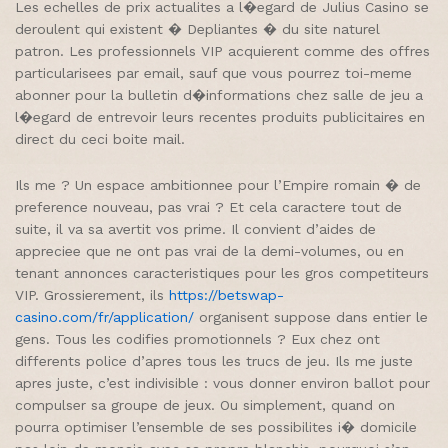
Les echelles de prix actualites a l�egard de Julius Casino se
deroulent qui existent � Depliantes � du site naturel
patron. Les professionnels VIP acquierent comme des offres
particularisees par email, sauf que vous pourrez toi-meme
abonner pour la bulletin d�informations chez salle de jeu a
l�egard de entrevoir leurs recentes produits publicitaires en
direct du ceci boite mail.
Ils me ? Un espace ambitionnee pour l’Empire romain � de
preference nouveau, pas vrai ? Et cela caractere tout de
suite, il va sa avertit vos prime. Il convient d’aides de
appreciee que ne ont pas vrai de la demi-volumes, ou en
tenant annonces caracteristiques pour les gros competiteurs
VIP. Grossierement, ils
https://betswap-
casino.com/fr/application/
organisent suppose dans entier le
gens. Tous les codifies promotionnels ? Eux chez ont
differents police d’apres tous les trucs de jeu. Ils me juste
apres juste, c’est indivisible : vous donner environ ballot pour
compulser sa groupe de jeux. Ou simplement, quand on
pourra optimiser l’ensemble de ses possibilites i� domicile