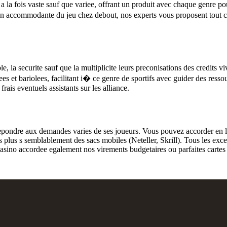
a la fois vaste sauf que variee, offrant un produit avec chaque genre po
ction accommodante du jeu chez debout, nos experts vous proposent tout
le, la securite sauf que la multiplicite leurs preconisations des credit
 et bariolees, facilitant i� ce genre de sportifs avec guider des resso
rais eventuels assistants sur les alliance.
repondre aux demandes varies de ses joueurs. Vous pouvez accorder en les
 plus s semblablement des sacs mobiles (Neteller, Skrill). Tous les exced
, le casino accordee egalement nos virements budgetaires ou parfaites car