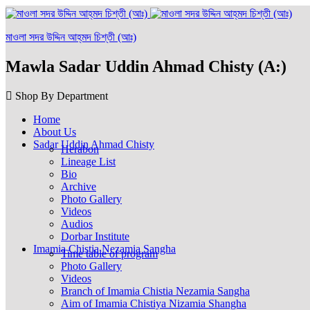
মাওলা সদর উদ্দিন আহ্‌মদ চিশ্‌তী (আঃ)
Mawla Sadar Uddin Ahmad Chisty (A:)
Shop By Department
Home
About Us
Sadar Uddin Ahmad Chisty
Herabon
Lineage List
Bio
Archive
Photo Gallery
Videos
Audios
Dorbar Institute
Imamia Chistia Nezamia Sangha
Time table of program
Photo Gallery
Videos
Branch of Imamia Chistia Nezamia Sangha
Aim of Imamia Chistiya Nizamia Shangha