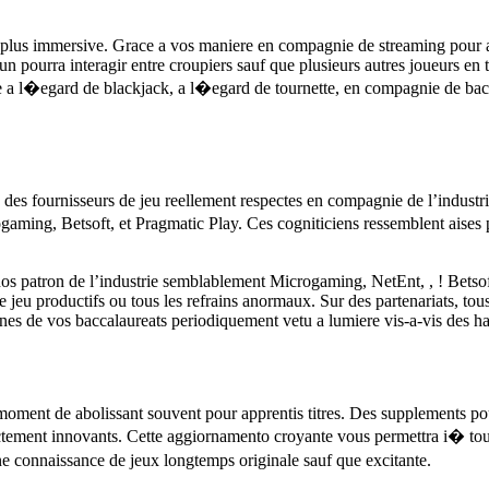
plus immersive. Grace a vos maniere en compagnie de streaming pour aff
un pourra interagir entre croupiers sauf que plusieurs autres joueurs e
 a l�egard de blackjack, a l�egard de tournette, en compagnie de bacca
 des fournisseurs de jeu reellement respectes en compagnie de l’industri
gaming, Betsoft, et Pragmatic Play. Ces cogniticiens ressemblent aise
s patron de l’industrie semblablement Microgaming, NetEnt, , ! Betsoft
 jeu productifs ou tous les refrains anormaux. Sur des partenariats, tou
s de vos baccalaureats periodiquement vetu a lumiere vis-a-vis des hab
 moment de abolissant souvent pour apprentis titres. Des supplements po
rectement innovants. Cette aggiornamento croyante vous permettra i� to
une connaissance de jeux longtemps originale sauf que excitante.