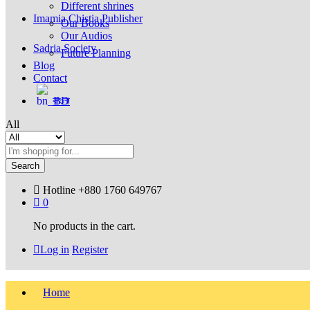
Different shrines
Imamia Chistia Publisher
Our Books
Our Audios
Sadria Society
Future Planning
Blog
Contact
বাংলা
All
Search
Hotline
+880 1760 649767
0
No products in the cart.
Log in
Register
Home